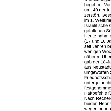
begehen. Von
um, 40 der te
zerstört. Ges
im 1. Weltkri
Israelitische
gefallenen S
Heute nahm di
(17 und 18 Ja
seit Jahren b
wenigen Woche
näheren Überp
gab der 18-J
aus Neustadt
umgeworfen z
Friedhofssch
untergetauch
festgenommen
Haftbefehle f
Nach Recherc
beiden Neonaz
wegen neonazi