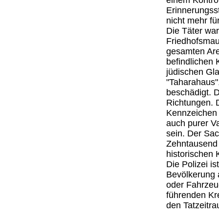
einem Kontrol
Erinnerungsst
nicht mehr fü
Die Täter war
Friedhofsmaue
gesamten Area
befindlichen 
jüdischen Gl
"Taharahaus",
beschädigt. D
Richtungen. 
Kennzeichen 
auch purer V
sein. Der Sa
Zehntausend E
historischen 
Die Polizei is
Bevölkerung 
oder Fahrzeu
führenden Kr
den Tatzeitr