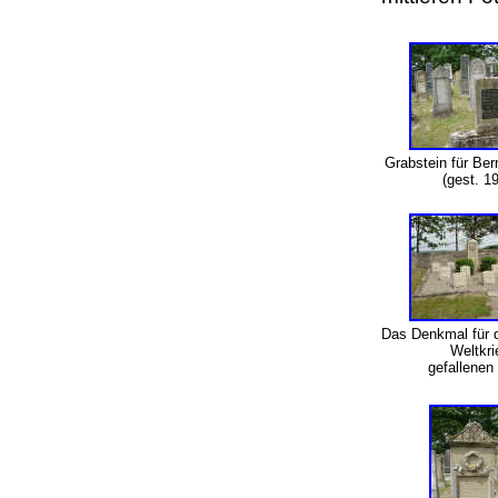
Grabstein für Ber
(gest. 1
Das Denkmal für d
Weltkri
gefallenen