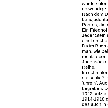
wurde sofort
notwendige '
Nach dem Dr
Landjudentu
Pahres, die 
Ein Friedhof
Jeder Stein
einst ersche
Da im Buch 
man, wie bei
rechts oben u
Judensäcker
Reihe.
Im schmalen
ausschließli
'unrein'. A
begraben. D
1923 setzte 
1914-1918 g
das auch in 