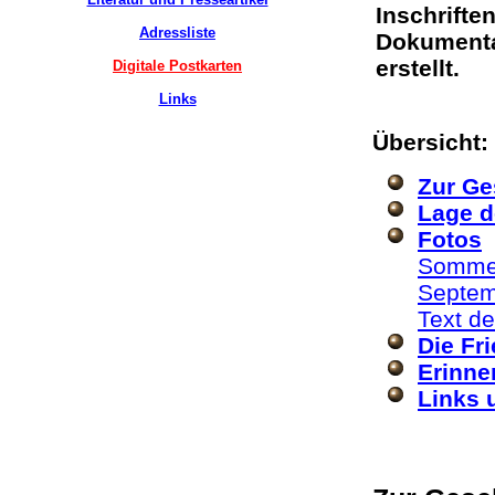
Inschrifte
Adressliste
Dokumentat
erstellt.
Digitale Postkarten
Links
Übersicht:
Zur Ge
Lage d
Fotos
Somme
Septem
Text de
Die Fr
Erinne
Links 