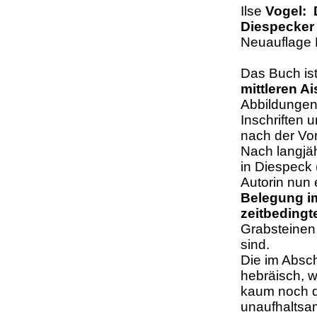
Ilse
Vogel: D
Diespecker 
Neuauflage 
Das Buch is
mittleren 
Abbildungen
Inschriften 
nach der Vo
Nach langjäh
in Diespeck 
Autorin nun
Belegung im
zeitbedingt
Grabsteinen
sind.
Die im Absch
hebräisch, w
kaum noch de
unaufhaltsa