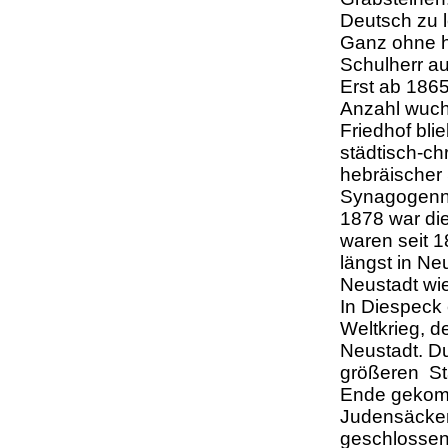
Deutsch zu l
Ganz ohne h
Schulherr a
Erst ab 1865
Anzahl wuch
Friedhof bl
städtisch-chr
hebräischer 
Synagogenn
1878 war die
waren seit 
längst in Ne
Neustadt wi
In Diespeck
Weltkrieg, d
Neustadt. D
größeren Stä
Ende gekomm
Judensäcker 
geschlossen