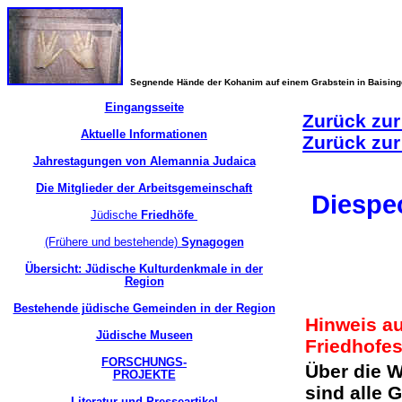
Segnende Hände der Kohanim auf einem Grabstein in Baisin
Eingangsseite
Zurück zur
Aktuelle Informationen
Zurück zur
Jahrestagungen von Alemannia Judaica
Die Mitglieder der Arbeitsgemeinschaft
Diesp
Jüdische
Friedhöfe
(Frühere und bestehende)
Synagogen
Übersicht: Jüdische Kulturdenkmale in der
Region
Bestehende jüdische Gemeinden in der Region
Hinweis a
Jüdische Museen
Friedhofe
FORSCHUNGS-
Über die 
PROJEKTE
sind alle 
Literatur und Presseartikel