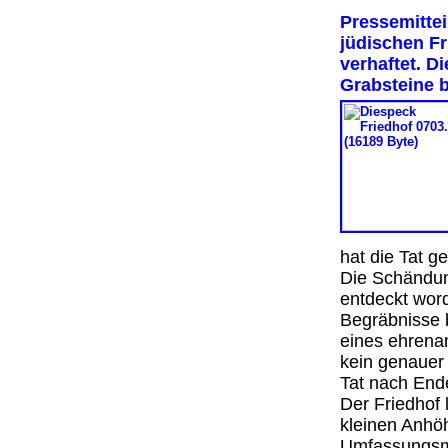
Pressemitte
jüdischen F
verhaftet. D
Grabsteine 
hat die Tat 
Die Schändu
entdeckt word
Begräbnisse b
eines ehrena
kein genauer 
Tat nach End
Der Friedhof 
kleinen Anhöh
Umfassungsma