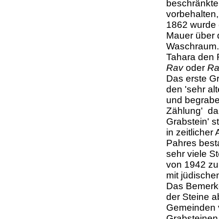
beschränkte
vorbehalten
1862 wurde
Mauer über 
Waschraum. 
Tahara den R
Rav
oder
Ra
Das erste 
den 'sehr al
und begrabe
Zählung' das
Grabstein' s
in zeitliche
Pahres besta
sehr viele S
von 1942 z
mit jüdische
Das Bemerke
der Steine a
Gemeinden ve
Grabsteinen