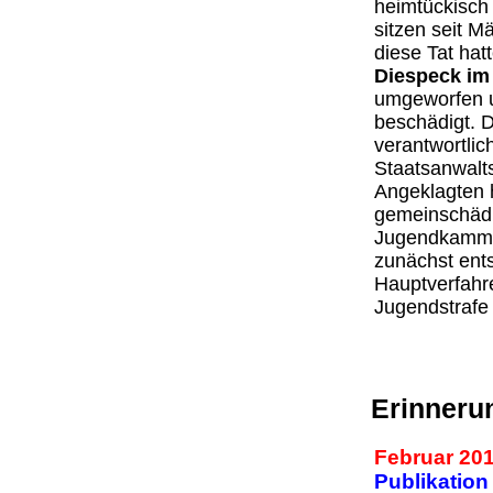
heimtückisch
sitzen seit M
diese Tat hat
Diespeck im
umgeworfen u
beschädigt. D
verantwortlic
Staatsanwalts
Angeklagten h
gemeinschädl
Jugendkammer
zunächst ents
Hauptverfahre
Jugendstrafe
Erinnerun
Februar 20
Publikation