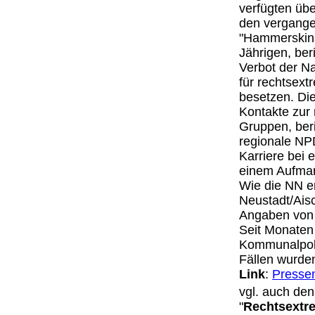
verfügten übe
den vergange
"Hammerskins"
Jährigen, ber
Verbot der N
für rechtsex
besetzen. Di
Kontakte zur
Gruppen, ber
regionale NPD
Karriere bei 
einem Aufmar
Wie die NN er
Neustadt/Ais
Angaben von I
Seit Monaten
Kommunalpoli
Fällen wurden
Link
:
Pressem
vgl. auch den
"
Rechtsextre