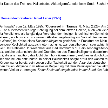
 der Kasse des Frei- und Hallenbades Altkönigstraße oder beim Städt. Bauhof 
 Gemeindevorstehers Daniel Faber (1925)
"Der Israelit" vom 12. März 1925: "
Oberursel im Taunus
, 8. März (1925). Am 1
 Die außerordentlich rege Beteiligung bei dem letzten Geleite, auch von viel
der Verblichene als langjähriger Vorsteher der hiesigen israelitischen Gemeinde
t nehmen, noch bis kurz vor seinem Ableben regelmäßig am Sabbat den weite
-Wonne) im Kreise eines
Koscher Minjan
zu genießen. In Frankfurt am Main,
sondere Redlichkeit auszeichnete, nachging, war derselbe durch sein aufrich
ielt Herr Rabbiner Dr. Wreschner aus Bad Homburg v.d.H. ein sehr ergreifen
cht,
welche bekanntlich die drei Grundfesten des Tempelheiligtums darstellten
cht
, die alte Tradition, das Licht der Thora übernommen, welches er durch A
äglich von neuem entzündete. In seiner Häuslichkeit sorgte er für den wahren r
Kriege war er bereit, sein Leben voller Tapferkeit auf den
Altar
des deutschen V
inen treuen Mitgliede in würdevoller Begleitung mit dem Vereinspanier die let
hweren Verlust zu ertragen.
Seine Seele sei eingebunden in den Bund des L