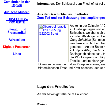
Gemeinden in der
Information
: Der Schlüssel zum Friedhof ist bei
Region
Jüdische Museen
Aus der Geschichte des Friedhofes
Zum Tod und zur Beisetzung des langjährigen
FORSCHUNGS-
PROJEKTE
Artikel in der Zeitschrift 
zu Grabe getragen worden.
Literatur und
Presseartikel
Beliebtheit, welcher sich 
sich der 78-jährige nich
Adressliste
Oneg Schabbat
(Schabbat
welchem er sich durch be
Digitale Postkarten
geachtet. An der Bahre h
anknüpfte
Altar, Tisch, Li
Links
Dahingeschiedene das
Li
der Wohltätigkeit galt, t
Familie, und im siebziger 
'Oberursel' erwies dem alten Kriegsveteranen, se
Hinterbliebenen Trost und Kraft spenden, den sc
Lage des Friedhofes
An der Altkönigstraße beim Hallenbad.
Fotos