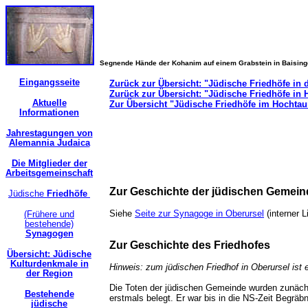
Segnende Hände der Kohanim auf einem Grabstein in Baisin
Eingangsseite
Zurück zur Übersicht: "Jüdische Friedhöfe in 
Zurück zur Übersicht: "Jüdische Friedhöfe in
Aktuelle
Zur Übersicht "Jüdische Friedhöfe im Hochtau
Informationen
Jahrestagungen von
Alemannia Judaica
Die Mitglieder der
Arbeitsgemeinschaft
Zur Geschichte der jüdischen Gemei
Jüdische
Friedhöfe
Siehe
Seite zur Synagoge in Oberursel
(interner 
(Frühere und
bestehende)
Synagogen
Zur Geschichte des Friedhofes
Übersicht: Jüdische
Kulturdenkmale in
Hinweis: zum jüdischen Friedhof in Oberursel ist e
der Region
Die Toten der jüdischen Gemeinde wurden zunäch
Bestehende
erstmals belegt. Er war bis in die NS-Zeit Begräb
jüdische