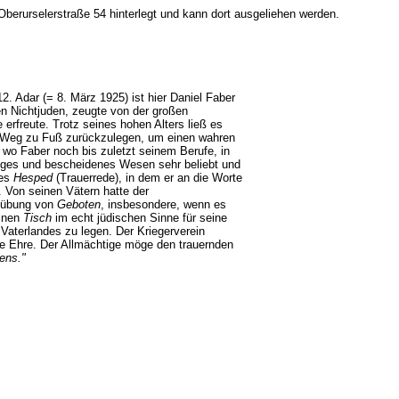
Oberurselerstraße 54 hinterlegt und kann dort ausgeliehen werden.
2. Adar (= 8. März 1925) ist hier Daniel Faber
en Nichtjuden, zeugte von der großen
 erfreute. Trotz seines hohen Alters ließ es
n Weg zu Fuß zurückzulegen, um einen wahren
 wo Faber noch bis zuletzt seinem Berufe, in
tiges und bescheidenes Wesen sehr beliebt und
des
Hesped
(Trauerrede), in dem er an die Worte
. Von seinen Vätern hatte der
usübung von
Geboten
, insbesondere, wenn es
einen
Tisch
im echt jüdischen Sinne für seine
aterlandes zu legen. Der Kriegerverein
zte Ehre. Der Allmächtige möge den trauernden
ebens."