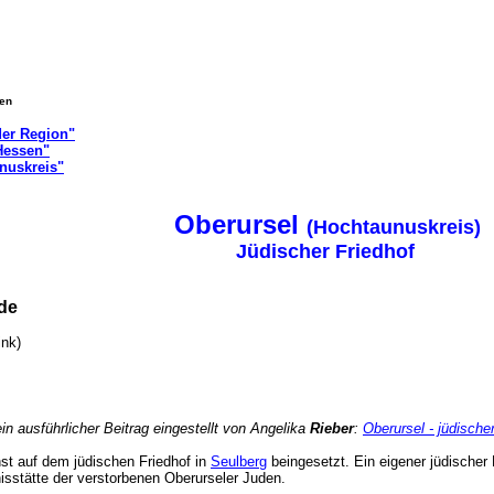
gen
der Region"
 Hessen"
nuskreis"
Oberursel
(Hochtaunuskreis)
Jüdischer Friedhof
nde
Link)
in ausführlicher Beitrag eingestellt von Angelika
Rieber
:
Oberursel - jüdische
st auf dem jüdischen Friedhof in
Seulberg
beingesetzt. Ein eigener jüdischer
nisstätte der verstorbenen Oberurseler Juden.