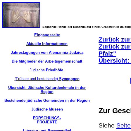
Segnende Hände der Kohanim auf einem Grabstein in Baisin
Eingangsseite
Zurück zur
Aktuelle Informationen
Zurück zur
Pfalz"
Jahrestagungen von Alemannia Judaica
Übersicht:
Die Mitglieder der Arbeitsgemeinschaft
Jüdische
Friedhöfe
(Frühere und bestehende)
Synagogen
Übersicht: Jüdische Kulturdenkmale in der
Region
Bestehende jüdische Gemeinden in der Region
Zur Gesc
Jüdische Museen
FORSCHUNGS-
PROJEKTE
Siehe
Seit
Literatur und Presseartikel