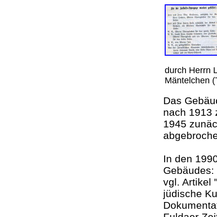
durch Herrn L
Mäntelchen (
Das Gebäud
nach 1913 
1945 zunäch
abgebroch
In den 1990
Gebäudes
vgl. Artike
jüdische Ku
Dokumentati
Fuldaer Zei