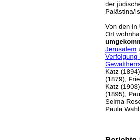
der jüdisc
Palästina/I
Von den in
Ort wohnha
umgekom
Jerusalem
u
Verfolgung 
Gewaltherr
Katz (1894)
(1879), Fri
Katz (1903)
(1895), Pau
Selma Rose
Paula Wah
Berichte