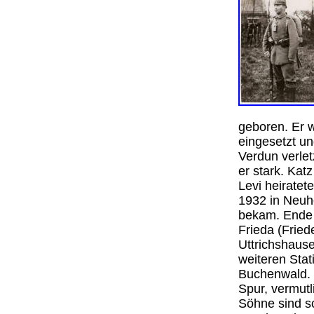
geboren. Er wa
eingesetzt un
Verdun verlet
er stark. Kat
Levi heiratet
1932 in Neuho
bekam. Ende 
Frieda (Fried
Uttrichshause
weiteren Sta
Buchenwald. 
Spur, vermutl
Söhne sind s