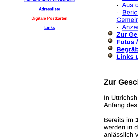
-
Aus d
Adressliste
-
Beric
Digitale Postkarten
Gemei
-
Anzei
Links
Zur Ge
Fotos 
Begräb
Links 
Zur Gesc
In Uttrichs
Anfang des
Bereits im
werden in d
anlässlich 