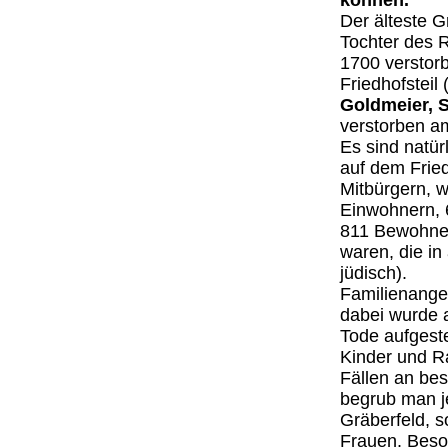
können.
Der älteste G
Tochter des 
1700 verstorb
Friedhofsteil
Goldmeier, 
verstorben a
Es sind natür
auf dem Fried
Mitbürgern, w
Einwohnern, 
811 Bewohner
waren, die i
jüdisch).
Familienange
dabei wurde 
Tode aufgeste
Kinder und R
Fällen an be
begrub man j
Gräberfeld, 
Frauen. Beson