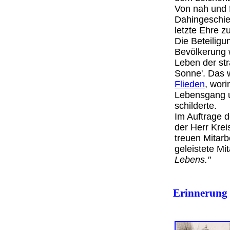
Von nah und f
Dahingeschie
letzte Ehre z
Die Beteiligu
Bevölkerung w
Leben der st
Sonne'. Das 
Flieden
, wor
Lebensgang 
schilderte.
Im Auftrage d
der Herr Kre
treuen Mitarb
geleistete Mit
Lebens."
Erinnerung 