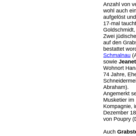
Anzahl von ve
wohl auch ein
aufgelöst un
17-mal taucht
Goldschmidt, 
Zwei jüdische
auf den Grabs
bestattet wo
Schmalnau
(A
sowie
Jeanet
Wohnort Hana
74 Jahre, Eh
Schneidermei
Abraham).
Angemerkt se
Musketier im 
Kompagnie, i
Dezember 187
von Poupry (D
Auch
Grabst