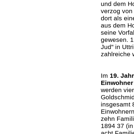
und dem Ho
verzog von
dort als ei
aus dem Hoc
seine Vorfa
gewesen. 1
Jud" in Utt
zahlreiche 
Im
19. Jah
Einwohne
werden vier
Goldschmid
insgesamt 
Einwohnern)
zehn Famili
1894 37 (in
acht Famili