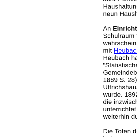
Haushaltung
neun Haush
An
Einrich
Schulraum f
wahrschein
mit
Heubac
Heubach hat
"Statistisc
Gemeindebu
1889 S. 28)
Uttrichshau
wurde. 1892
die inzwis
unterrichte
weiterhin d
Die Toten 