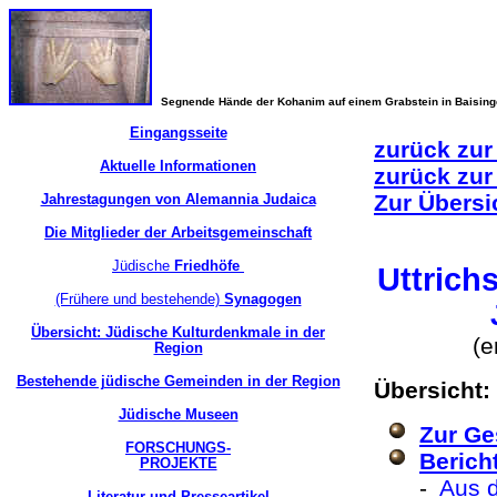
Segnende Hände der Kohanim auf einem Grabstein in Baisin
Eingangsseite
zurück zur
Aktuelle Informationen
zurück zur
Zur Übersi
Jahrestagungen von Alemannia Judaica
Die Mitglieder der Arbeitsgemeinschaft
Jüdische
Friedhöfe
Uttric
(Frühere und bestehende)
Synagogen
Übersicht: Jüdische Kulturdenkmale in der
(e
Region
Bestehende jüdische Gemeinden in der Region
Übersicht:
Jüdische Museen
Zur Ge
FORSCHUNGS-
Berich
PROJEKTE
-
Aus 
Literatur und Presseartikel