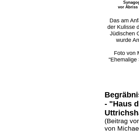
Synago
vor Abriss
Das am Anfan
der Kulisse 
Jüdischen 
wurde An
Foto von M
"Ehemalige 
Begräbni
- "Haus d
Uttrichs
(Beitrag vo
von Micha