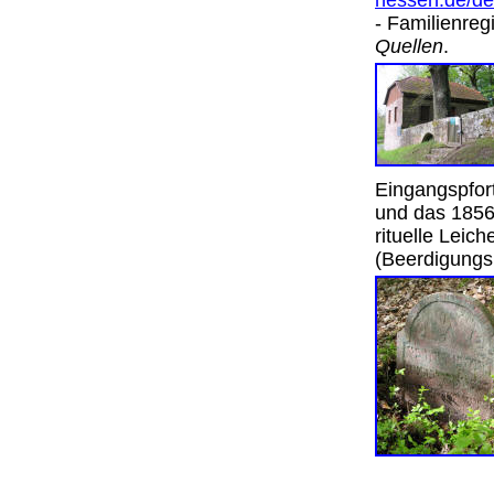
hessen.de/de/
- Familienreg
Quellen
.
Eingangspfort
und das 1856 
rituelle Lei
(Beerdigung