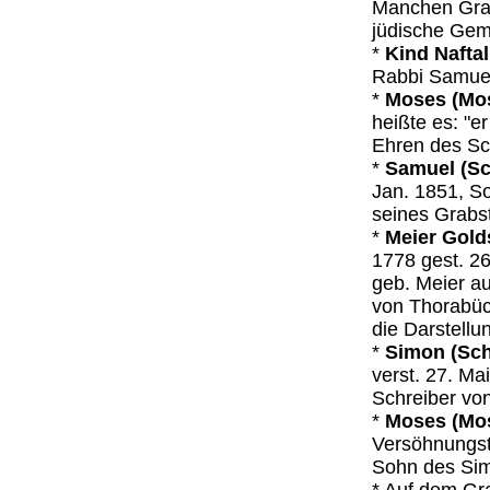
Manchen Grab
jüdische Ge
*
Kind Nafta
Rabbi Samuel
*
Moses (Mo
heißte es: "e
Ehren des Sc
*
Samuel (Sc
Jan. 1851, So
seines Grabst
*
Meier Gol
1778 gest. 26
geb. Meier au
von Thorabüc
die Darstellu
*
Simon (Sch
verst. 27. Ma
Schreiber vo
*
Moses (Mos
Versöhnungsta
Sohn des Sim