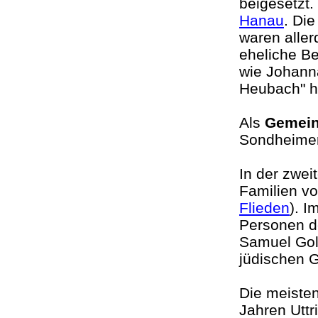
beigesetzt
Hanau
. Di
waren aller
eheliche B
wie Johann
Heubach" h
Als
Gemein
Sondheimer
In der zwei
Familien v
Flieden
). 
Personen d
Samuel Gol
jüdischen 
Die meiste
Jahren Uttr