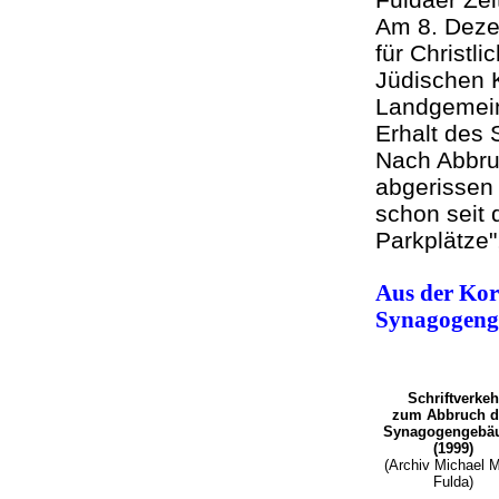
Am 8. Dezem
für Christl
Jüdischen K
Landgemein
Erhalt des
Nach Abbru
abgerissen 
schon seit 
Parkplätze"
Aus der Kor
Synagogen
Schriftverkeh
zum Abbruch d
Synagogengebä
(1999)
(Archiv Michael M
Fulda)