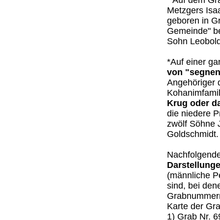
* Auf dem Gr
Metzgers Isaa
geboren in Gr
Gemeinde" be
Sohn Leobold
*Auf einer g
von "segne
Angehöriger 
Kohanimfamil
Krug oder d
die niedere Pr
zwölf Söhne J
Goldschmidt.
Nachfolgend
Darstellung
(männliche Pe
sind, bei den
Grabnummern 
Karte der Gra
1) Grab Nr. 