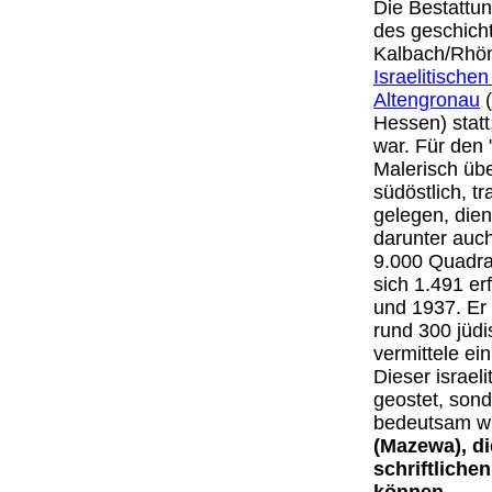
Die Bestattu
des geschich
Kalbach/Rhön
Israelitische
Altengronau
(
Hessen) statt
war. Für den 
Malerisch üb
südöstlich, t
gelegen, die
darunter auc
9.000 Quadra
sich 1.491 er
und 1937. Er 
rund 300 jüd
vermittele ei
Dieser israel
geostet, sond
bedeutsam wi
(Mazewa), di
schriftliche