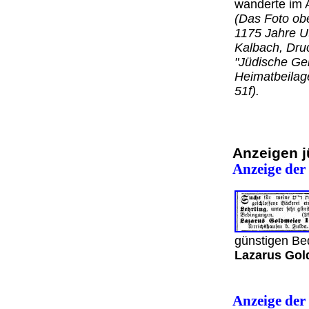
wanderte im 
(Das Foto obe
1175 Jahre U
Kalbach, Druc
"Jüdische Gem
Heimatbeilage
51f).
Anzeigen j
Anzeige de
günstigen Be
Lazarus Gold
Anzeige der