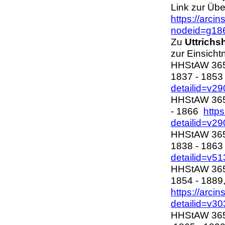
Link zur Übe
https://arcin
nodeid=g18
Zu
Uttrich
zur Einsicht
HHStAW 365,
1837 - 185
detailid=v2
HHStAW 365,
- 1866
https
detailid=v2
HHStAW 365,
1838 - 18
detailid=v5
HHStAW 365,
1854 - 1889
https://arci
detailid=v3
HHStAW 365,