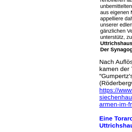
renovieren l
unbemittelte
aus eigenen M
appelliere da
unserer edle
gänzlichen Ve
unterstütz, zu
Uttrichshaus
Der Synagog
Nach Auflö
kamen der 
"Gumpertz'
(Röderbergw
https://ww
siechenhau
armen-im-fr
Eine Torar
Uttrichsha