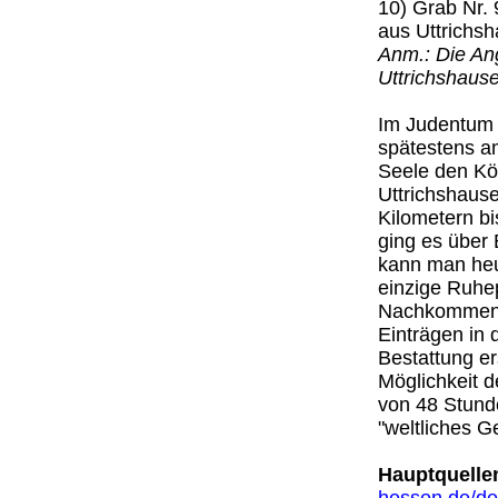
10) Grab Nr.
aus Uttrichsh
Anm.: Die An
Uttrichshaus
Im Judentum 
spätestens am
Seele den Kö
Uttrichshause
Kilometern bi
ging es über 
kann man heut
einzige Ruhe
Nachkommen U
Einträgen in 
Bestattung e
Möglichkeit d
von 48 Stunde
"weltliches G
Hauptquell