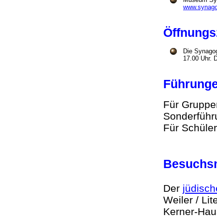
www.synagog
Öffnungs
Die Synagog
17.00 Uhr. D
Führun
Für Gruppe
Sonderführu
Für Schüler
Besuchsm
Der
jüdisch
Weiler / Li
Kerner-Hau