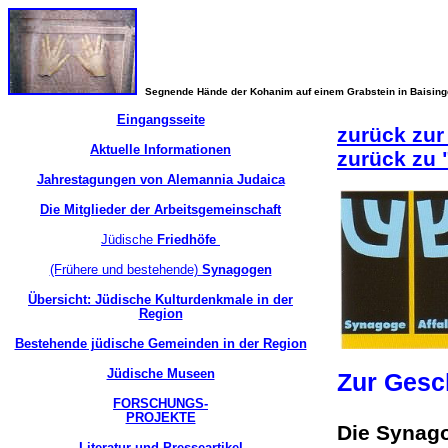
Segnende Hände der Kohanim auf einem Grabstein in Baisin
Eingangsseite
zurück zur
Aktuelle Informationen
zurück zu
Jahrestagungen von Alemannia Judaica
Die Mitglieder der Arbeitsgemeinschaft
Jüdische
Friedhöfe
(Frühere und bestehende)
Synagogen
Übersicht: Jüdische Kulturdenkmale in der
Region
Bestehende jüdische Gemeinden in der Region
Jüdische Museen
Zur Ges
FORSCHUNGS-
PROJEKTE
Die Synago
Literatur und Presseartikel