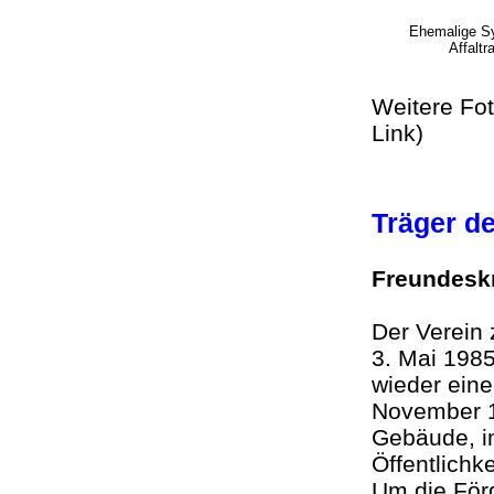
Ehemalige 
Affaltr
Weitere Fo
Link)
Träger d
Freundesk
Der Verein 
3. Mai 198
wieder eine
November 1
Gebäude, i
Öffentlichk
Um die För