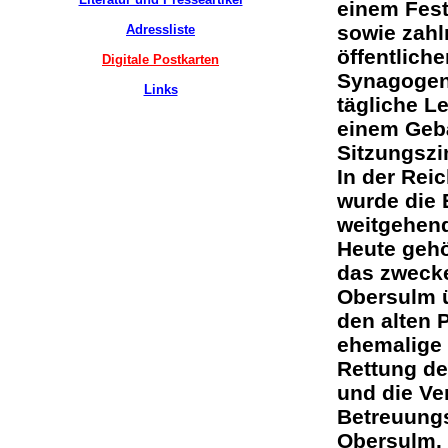
einem Fes
sowie zahl
Adressliste
öffentlich
Digitale Postkarten
Synagogen,
Links
tägliche L
einem Gebä
Sitzungszi
In der Rei
wurde die 
weitgehend
Heute gehö
das zweck
Obersulm 
den alten 
ehemalige 
Rettung de
und die Ve
Betreuungs
Obersulm