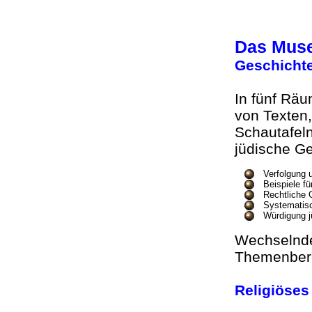
Das Mu
Geschicht
In fünf Rä
von Texten,
Schautafeln
jüdische Ge
Verfolgung 
Beispiele f
Rechtliche 
Systematisc
Würdigung j
Wechselnde
Themenber
Religiöse