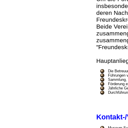
insbesonde
deren Nach
Freundeskre
Beide Vere
zusammenge
zusammenge
"Freundesk
Hauptanlie
Die Betreu
Führungen 
Sammlung, 
Förderung e
Jährliche G
Durchführun
Kontakt-
Museum Syna