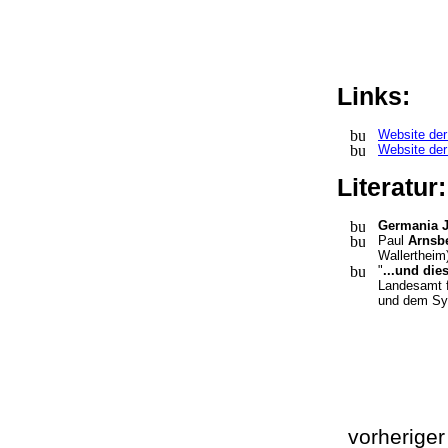
Links:
Website de
Website der
Literatur
Germania J
Paul
Arnsb
Wallertheim
"
...und die
Landesamt f
und dem Syn
vorherige