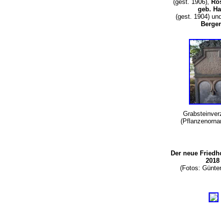
(gest. 1906),
Ros
geb. Ha
(gest. 1904) un
Berge
Grabsteinver
(Pflanzenorn
Der neue Friedho
2018
(Fotos: Günte