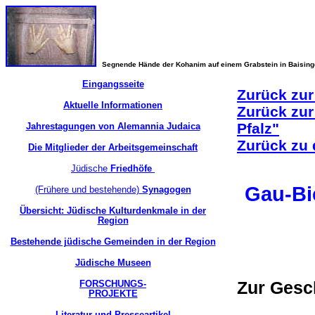
Segnende Hände der Kohanim auf einem Grabstein in Baisin
Eingangsseite
Zurück zur
Aktuelle Informationen
Zurück zur
Pfalz"
Jahrestagungen von Alemannia Judaica
Zurück zu 
Die Mitglieder der Arbeitsgemeinschaft
Jüdische
Friedhöfe
Gau-Bi
(Frühere und bestehende)
Synagogen
Übersicht: Jüdische Kulturdenkmale in der
Region
Bestehende jüdische Gemeinden in der Region
Jüdische Museen
Zur Gesc
FORSCHUNGS-
PROJEKTE
Literatur und Presseartikel