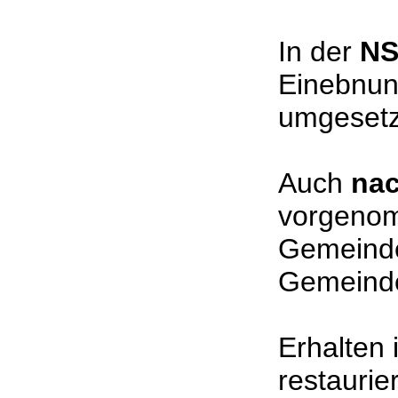
In der
NS
Einebnung
umgesetzt
Auch
nac
vorgenom
Gemeinde 
Gemeind
Erhalten 
restaurie