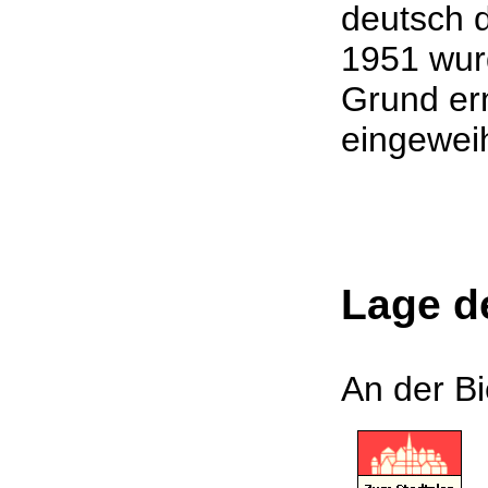
deutsch d
1951 wurd
Grund erm
eingew
Lage d
An der B