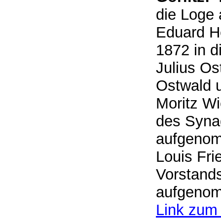
die Log
Eduard He
1872 in 
Julius Os
Ostwald 
Moritz Wi
des Syna
aufgenomm
Louis Fri
Vorstands
aufgeno
Link zum