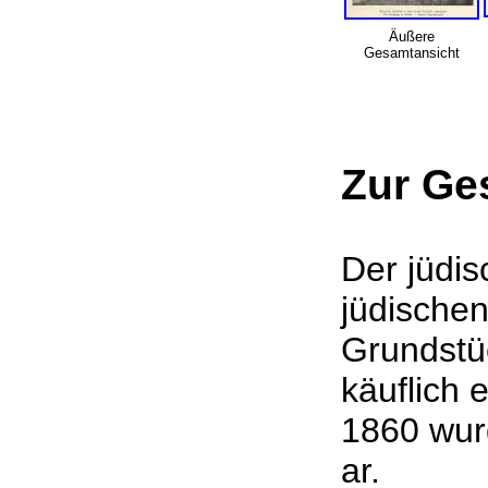
Äußere
Gesamtansicht
Zur Ge
Der jüdis
jüdische
Grundstüc
käuflich 
1860 wurd
ar.