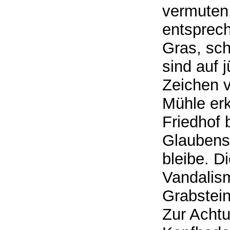
vermuten
entsprec
Gras, sch
sind auf 
Zeichen v
Mühle erk
Friedhof b
Glaubensg
bleibe. D
Vandalism
Grabstein
Zur Achtu