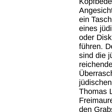
Kopfbedec
Angesicht
ein Tasch
eines jüd
oder Disk
führen. D
sind die 
reichend
Überrasc
jüdischen
Thomas L
Freimaure
den Grabs