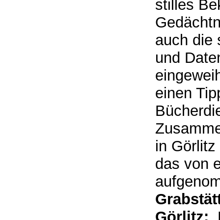
stilles B
Gedächtni
auch die 
und Daten
eingeweih
einen Tip
Bücherdie
Zusammen
in Görlit
das von e
aufgenom
Grabstät
Görlitz:
D