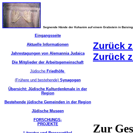
Segnende Hände der Kohanim auf einem Grabstein in Baisin
Eingangsseite
Zurück z
Aktuelle Informationen
Jahrestagungen von Alemannia Judaica
Zurück z
Die Mitglieder der Arbeitsgemeinschaft
Jüdische
Friedhöfe
(Frühere und bestehende)
Synagogen
Übersicht: Jüdische Kulturdenkmale in der
Region
Bestehende jüdische Gemeinden in der Region
Jüdische Museen
FORSCHUNGS-
PROJEKTE
Zur Ges
Literatur und Presseartikel