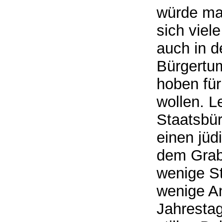
würde man
sich viel
auch in d
Bürgertum
hoben für
wollen. L
Staatsbür
einen jüd
dem Grab
wenige St
wenige A
Jahresta