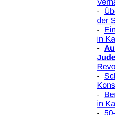
Verh
-
Übe
der 
-
Ei
in Ka
-
Au
Jude
Revo
-
Sch
Kons
-
Be
in Ka
-
50