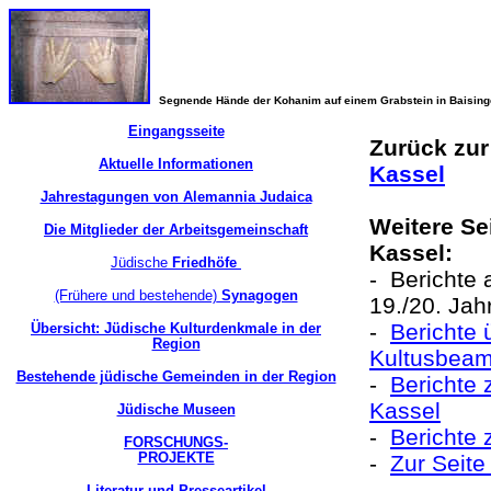
Segnende Hände der Kohanim auf einem Grabstein in Baisin
Eingangsseite
Zurück zu
Aktuelle Informationen
Kassel
Jahrestagungen von Alemannia Judaica
Weitere Se
Die Mitglieder der Arbeitsgemeinschaft
Kassel:
Jüdische
Friedhöfe
- Berichte
(Frühere und bestehende)
Synagogen
19./20. Ja
-
Berichte 
Übersicht: Jüdische Kulturdenkmale in der
Region
Kultusbeam
Bestehende jüdische Gemeinden in der Region
-
Berichte 
Kassel
Jüdische Museen
-
Berichte
FORSCHUNGS-
PROJEKTE
-
Zur Seite
Literatur und Presseartikel