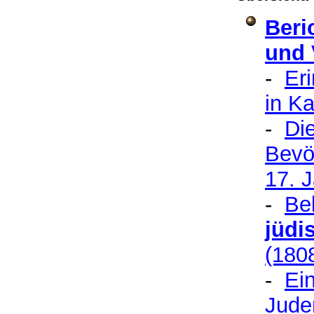
Beri
und 
-
E
r
in Ka
-
D
i
Bevöl
17. 
-
Be
jüdi
(180
-
Ein
Jude