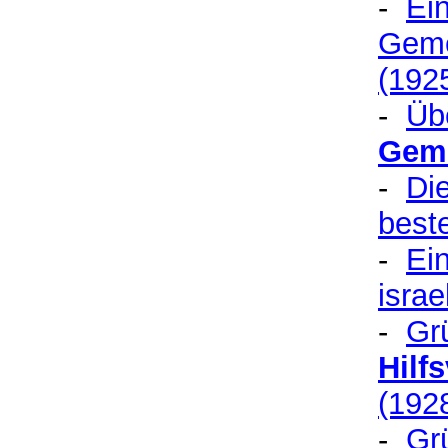
-
Ei
Geme
(192
-
Üb
Geme
-
Di
best
-
Ei
isra
-
Gr
Hilf
(192
-
Gr