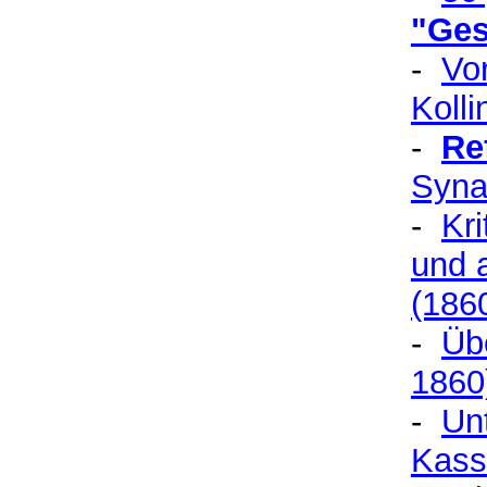
"Ges
-
Vor
Koll
-
Re
Syna
-
Kr
und a
(186
-
Üb
1860
-
Un
Kasse