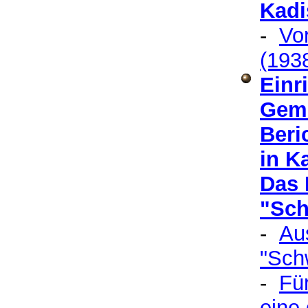
Kadi
-
Vor
(193
Einr
Gem
Beri
in K
Das 
"Sch
-
Aus
"Sch
-
Fü
eine