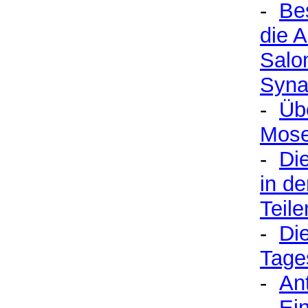
-
Be
die 
Salo
Syna
-
Üb
Mose
-
Di
in d
Teile
-
Di
Tage
-
Ant
-
Ei