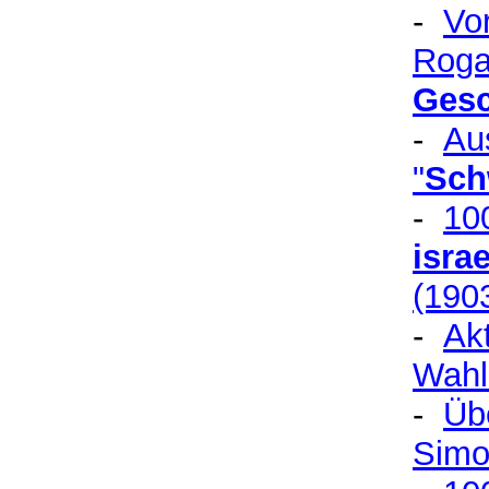
-
Vo
Roga
Gesc
-
Au
"
Sch
-
10
isra
(190
-
Akt
Wahl
-
Üb
Simo