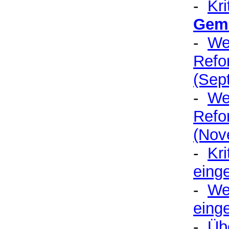
-
Kr
Geme
-
We
Refo
(Sep
-
We
Refo
(Nov
-
Kri
eing
-
Wei
eing
-
Üb