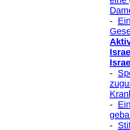
Dame
-
Ei
Gese
Akti
Isra
Isra
-
Sp
zugu
Kran
-
Ein
geba
-
St