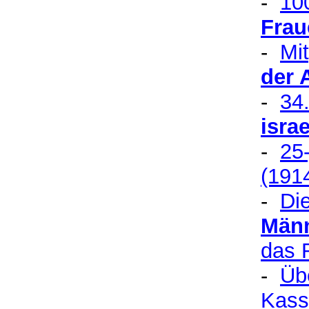
-
10
Frau
-
Mi
der 
-
34
isra
-
25
(191
-
Die
Männ
das 
-
Üb
Kass