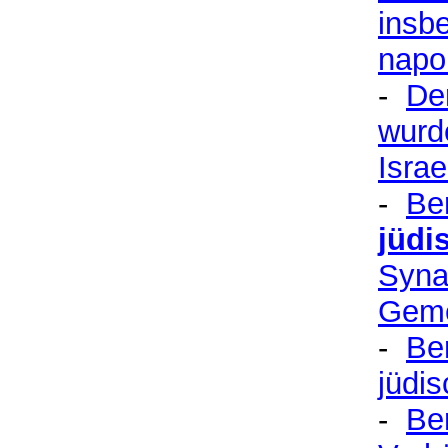
insb
napo
-
De
wurd
Israe
-
Be
jüdi
Syna
Geme
-
Ber
jüdi
-
Ber