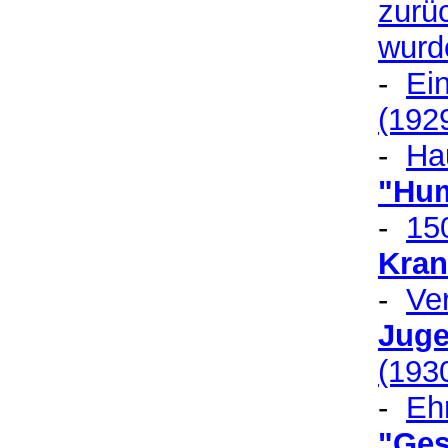
zurü
wurd
-
Ein
(192
-
Ha
"Hum
-
150
Kran
-
Ve
Jug
(193
-
Ehr
"Ges