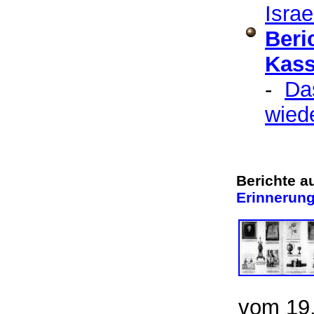
Israe
Beri
Kass
-
Da
wiede
Berichte a
Erinnerung
vom 19