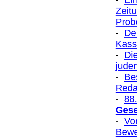
Zeitu
Prob
-
De
Kass
-
Di
juden
-
Be
Reda
-
88
Gese
-
Vo
Bewe