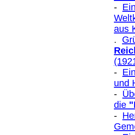
-
Ei
Welt
aus 
.
Gr
Reic
(192
-
Ei
und 
-
Üb
die
"
-
He
Geme