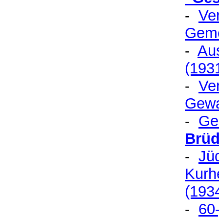
-
Ve
Geme
-
Aus
(193
-
Ver
Gewa
-
Ge
Brüd
-
Jüd
Kurh
(193
-
60