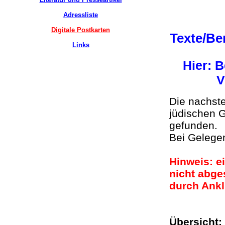
Adressliste
Digitale Postkarten
Texte/Be
Links
Hier: 
V
Die nachst
jüdischen G
gefunden.
Bei Gelege
Hinweis: e
nicht abge
durch Ankl
Übersich