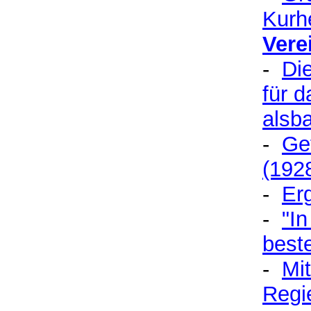
Kurh
Vere
-
Di
für 
alsba
-
Ge
(192
-
Er
-
"I
best
-
Mi
Regi