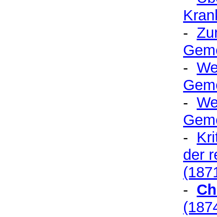
Kran
-
Zu
Geme
-
Wei
Geme
-
Wei
Geme
-
Kri
der r
(187
-
Ch
(187