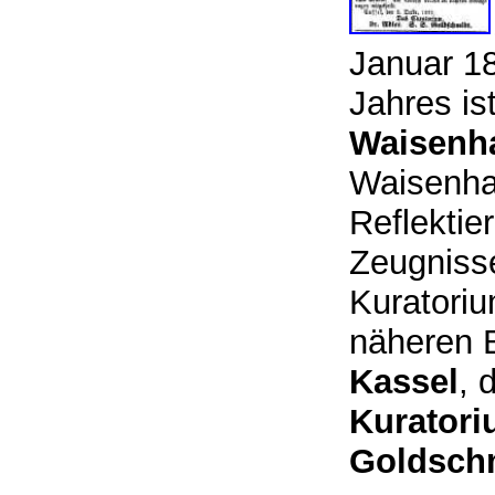
Januar 1
Jahres is
Waisenh
Waisenha
Reflektie
Zeugnisse
Kuratori
näheren B
Kassel
, 
Kuratori
Goldsch