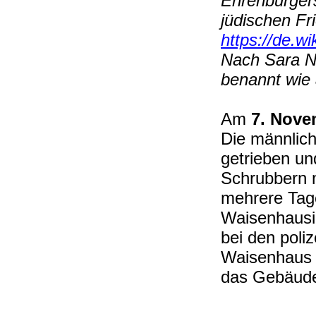
Ehrenbürgers
jüdischen Fr
https://de.w
Nach Sara Nu
benannt wie
Am
7. Nove
Die männlic
getrieben un
Schrubbern m
mehrere Tage
Waisenhausi
bei den poli
Waisenhaus 
das Gebäude