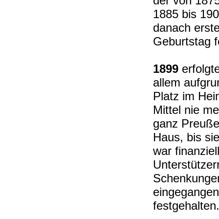
der von 1875
1885 bis 190
danach erste
Geburtstag f
1899
erfolgt
allem aufgru
Platz im Hei
Mittel nie m
ganz Preußen
Haus, bis si
war finanzi
Unterstützer
Schenkungen
eingegangen
festgehalten