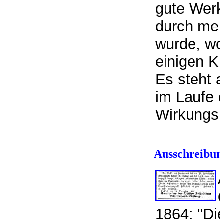
gute Werk
durch me
wurde, w
einigen K
Es steht 
im Laufe
Wirkungs
Ausschreibun
1864: "Di