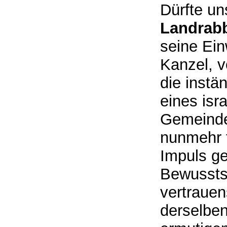
Dürfte un
Landrabb
seine Ein
Kanzel, v
die inst
eines isr
Gemeinde
nunmehr f
Impuls g
Bewusstse
vertrauen
derselben