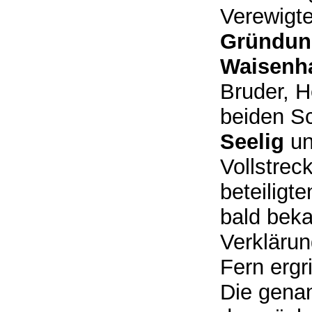
Verewigt
Gründung
Waisenh
Bruder, 
beiden S
Seelig
u
Vollstrec
beteiligt
bald bek
Verkläru
Fern ergr
Die genan