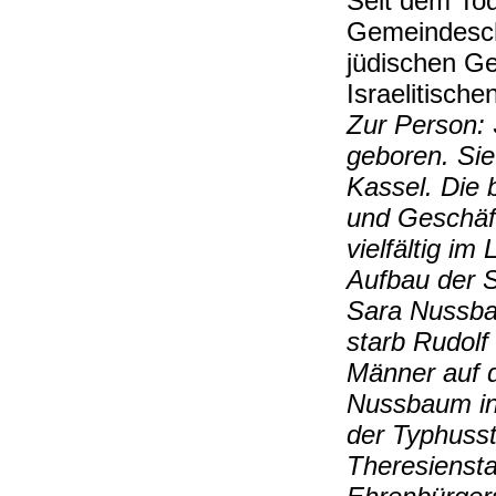
Seit dem Tod
Gemeindesc
jüdischen Ge
Israelitisc
Zur Person: 
geboren. Si
Kassel. Die 
und Geschäft
vielfältig i
Aufbau der 
Sara Nussbau
starb Rudol
Männer auf d
Nussbaum in 
der Typhusst
Theresiensta