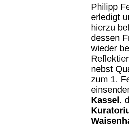
Philipp F
erledigt 
hierzu be
dessen Fr
wieder be
Reflektie
nebst Qua
zum 1. F
einsende
Kassel
, 
Kuratori
Waisenha