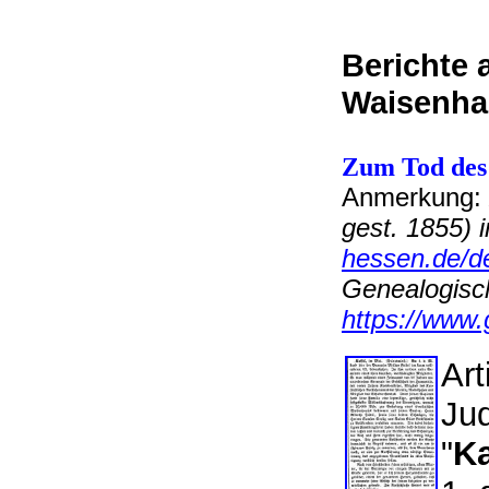
Berichte 
Waisenha
Zum Tod des 
Anmerkung:
gest. 1855) 
hessen.de/de
Genealogisch
https://www
Art
Ju
"
Ka