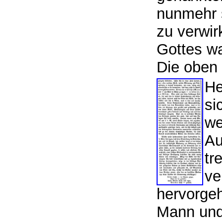
nunmehr s
zu verwir
Gottes w
Die oben
He
si
we
Au
tr
ve
hervorgeh
Mann und 