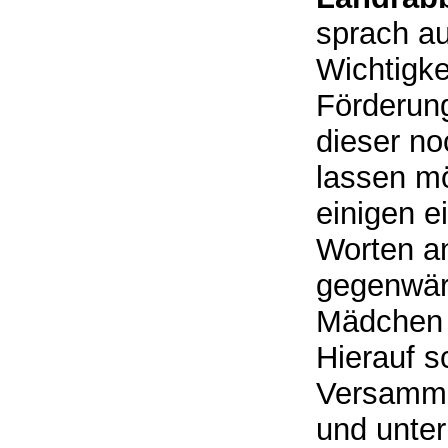
sprach au
Wichtigke
Förderun
dieser n
lassen m
einigen e
Worten an
gegenwär
Mädchen 
Hierauf s
Versammlu
und unter