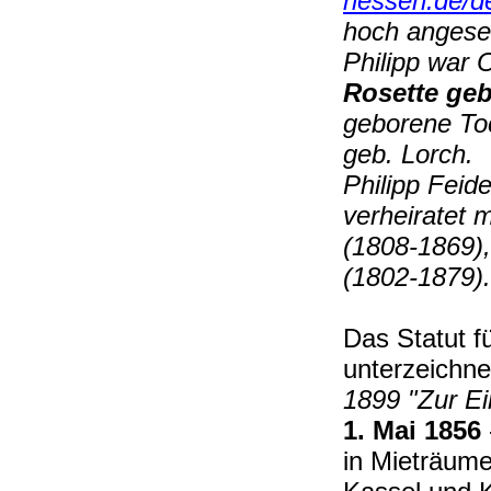
hessen.de/de
hoch angeseh
Philipp war 
Rosette ge
geborene To
geb. Lorch.
Philipp Feid
verheiratet 
(1808-1869)
(1802-1879)
Das Statut 
unterzeichn
1899 "Zur Ei
1. Mai 1856
in Mieträu