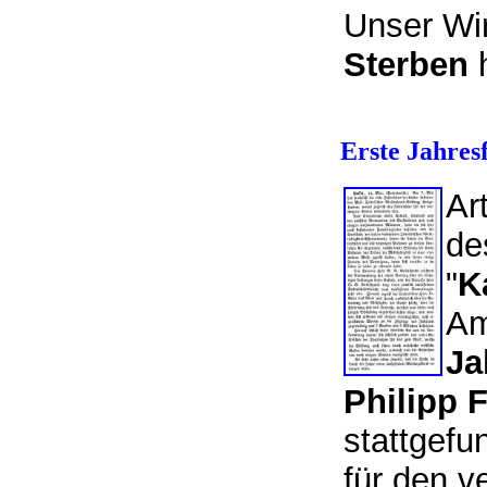
Unser Wir
Sterben
h
Erste Jahres
Ar
de
"
K
Am
Ja
Philipp 
stattgefu
für den v