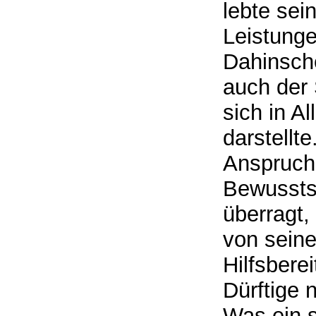
lebte sein
Leistunge
Dahinsche
auch der 
sich in A
darstellt
Anspruch
Bewusstse
überragt,
von seine
Hilfsbere
Dürftige 
Was ein s