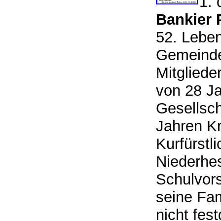
1. 
Bankier 
52. Leben
Gemeinde 
Mitgliede
von 28 Ja
Gesellsch
Jahren Kr
Kurfürstl
Niederhes
Schulvors
seine Fami
nicht fes