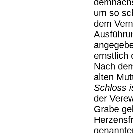
demnächst
um so sch
dem Vern
Ausführun
angegebe
ernstlich
Nach dem
alten Mutt
Schloss i
der Verew
Grabe gel
Herzensf
genannten