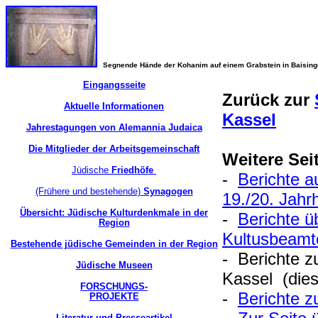
Segnende Hände der Kohanim auf einem Grabstein in Baisin
Eingangsseite
Zurück zur
Aktuelle Informationen
Kassel
Jahrestagungen von Alemannia Judaica
Die Mitglieder der Arbeitsgemeinschaft
Weitere Sei
Jüdische
Friedhöfe
-
Berichte 
(Frühere und bestehende)
Synagogen
19./20. Jahr
Übersicht: Jüdische Kulturdenkmale in der
-
Berichte ü
Region
Kultusbeamte
Bestehende jüdische Gemeinden in der Region
- Berichte z
Jüdische Museen
Kassel (di
FORSCHUNGS-
-
Berichte z
PROJEKTE
Literatur und Presseartikel