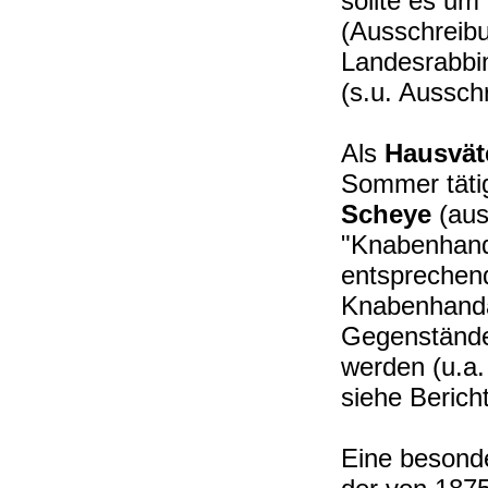
sollte es um
(Ausschreibu
Landesrabbi
(s.u. Aussch
Als
Hausvät
Sommer tätig
Scheye
(au
"Knabenhandf
entsprechend
Knabenhandar
Gegenstände 
werden (u.a.
siehe Bericht
Eine besonde