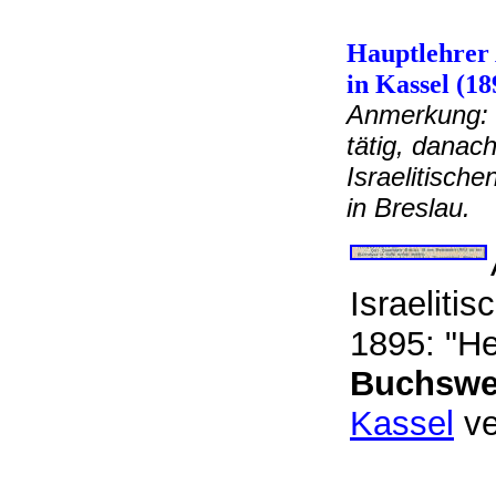
Hauptlehrer 
in Kassel (18
Anmerkung: H
tätig, danac
Israelitisch
in Breslau
Israeliti
1895: "H
Buchswe
Kassel
ve