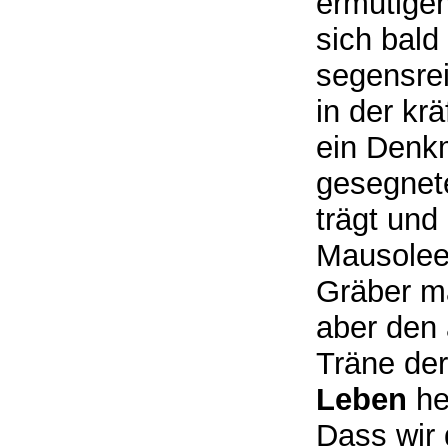
ermutigen
sich bald
segensre
in der kr
ein Denk
gesegnet
trägt und
Mausoleen
Gräber m
aber den
Träne der
Leben
hei
Dass wir