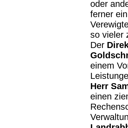
oder ande
ferner ei
Verewigte
so vieler 
Der
Dire
Goldsch
einem Vor
Leistunge
Herr Sam
einen zi
Rechensc
Verwaltung
Landrabb