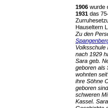
1906
wurde d
1931
das 75-
Zurruhesetzu
Hauseltern L
Zu den Perso
Spangenber
Volksschule 
nach 1929 ha
Sara geb. N
geboren als
wohnten sei
ihre Söhne O
geboren sind
schweren Mis
Kassel. Sara