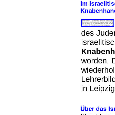
Im Israelit
Knabenhandf
des Jude
israeliti
Knabenha
worden. D
wiederhol
Lehrerbil
in Leip
Über das
Is