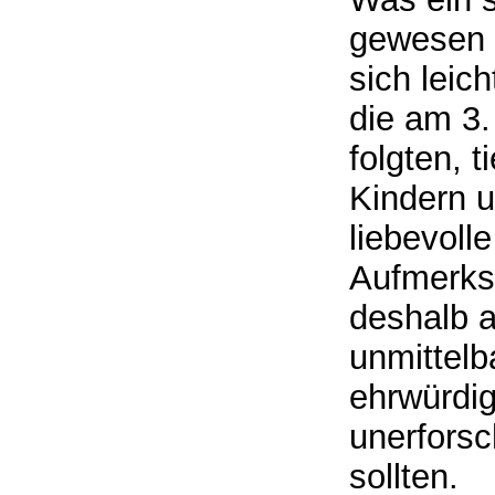
gewesen 
sich leic
die am 3.
folgten, t
Kindern u
liebevoll
Aufmerksa
deshalb 
unmittelb
ehrwürdig
unerforsc
sollten.