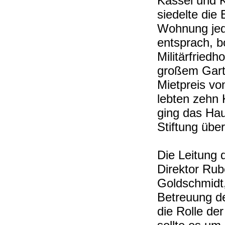
Kassel und 
siedelte die
Wohnung jed
entsprach, b
Militärfriedho
großem Garte
Mietpreis vo
lebten zehn 
ging das Ha
Stiftung übe
Die Leitung
Direktor Ru
Goldschmidt,
Betreuung de
die Rolle de