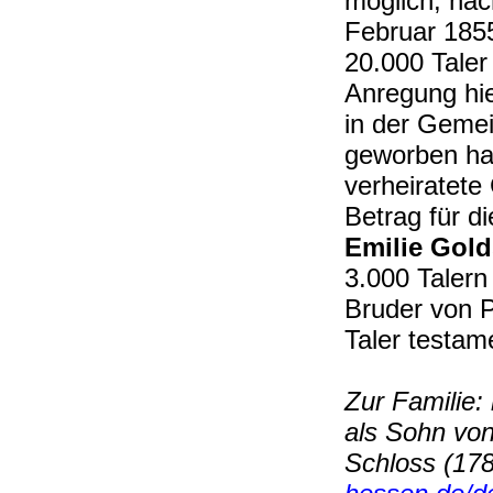
möglich, na
Februar 185
20.000 Taler
Anregung hi
in der Gemei
geworben hat
verheiratete
Betrag für d
Emilie Gold
3.000 Talern
Bruder von P
Taler testa
Zur Familie:
als Sohn von
Schloss (17