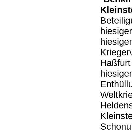
Kleinst
Beteili
hiesige
hiesige
Krieger
Haßfurt
hiesigen
Enthüll
Weltkri
Heldens
Kleinst
Schonu