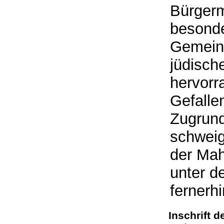
Bürgerm
besonde
Gemeind
jüdisch
hervorr
Gefalle
Zugrund
schweig
der Ma
unter d
fernerhi
Inschrift 