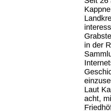
Seit 26
Kappner
Landkre
interes
Grabste
in der 
Sammlu
Interne
Geschic
einzus
Laut Ka
acht, m
Friedhö