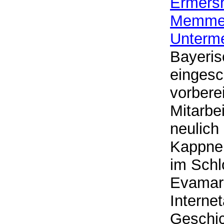
Ermers
Memmel
Unterm
Bayeris
eingesca
vorbere
Mitarbe
neulich
Kappner
im Schl
Evamari
Interne
Geschich