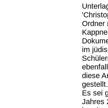
Unterla
'Christ
Ordner 
Kappner
Dokumen
im jüdi
Schüler
ebenfal
diese A
gestellt
Es sei 
Jahres 