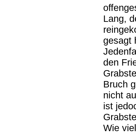
offenge
Lang, d
reingek
gesagt 
Jedenfa
den Fri
Grabste
Bruch g
nicht a
ist jed
Grabst
Wie vie