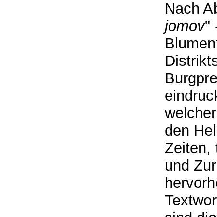
Nach Ab
jomov
"
Blument
Distrikt
Burgpre
eindruc
welcher
den Hel
Zeiten,
und Zu
hervorh
Textwor