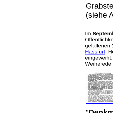
Grabstei
(siehe 
Im
Septem
Öffentlichke
gefallenen
Hassfurt
, 
eingeweiht;
Weihered
"
Denkm