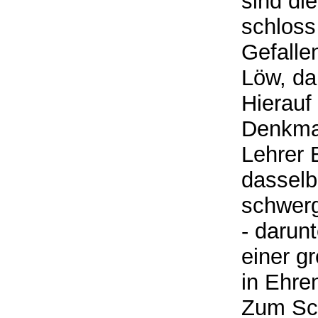
sind die
schloss
Gefalle
Löw, da
Hierauf
Denkmal
Lehrer 
dasselb
schwerg
- darun
einer g
in Ehre
Zum Sch