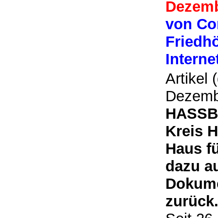
Dezemb
von Co
Friedh
Intern
Artikel 
Dezemb
HASSBE
Kreis H
Haus fü
dazu a
Dokume
zurüc