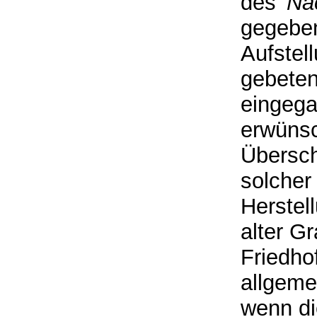
des '
Na
gegebe
Aufstel
gebeten
eingega
erwünsch
Übersch
solcher 
Herstel
alter G
Friedho
allgeme
wenn di