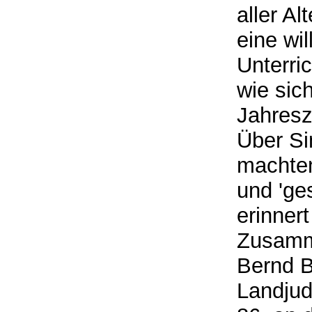
aller A
eine w
Unterri
wie sich
Jahresz
Über Si
machten
und 'ge
erinner
Zusamm
Bernd B
Landjud