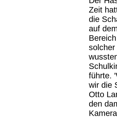
Der Has
Zeit ha
die Sch
auf dem
Bereich
solcher 
wussten
Schulkin
führte.
wir die 
Otto La
den dam
Kamerad