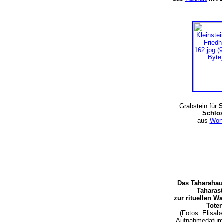
Grabstein für
S
Schlo
aus
Won
Das Taharaha
Taharas
zur rituellen W
Tote
(Fotos: Elisab
Aufnahmedatum: