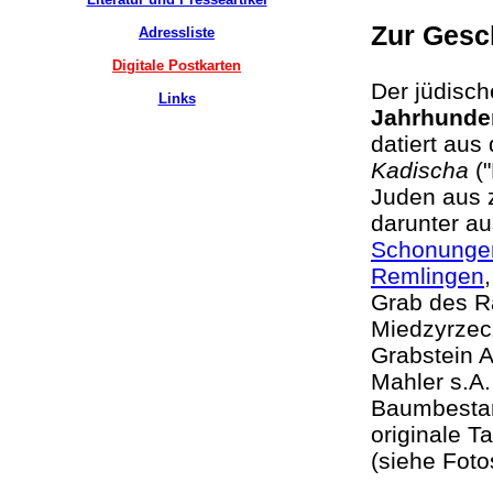
Zur Gesc
Adressliste
Digitale Postkarten
Der jüdisc
Links
Jahrhunde
datiert au
Kadischa
("
Juden aus 
darunter a
Schonunge
Remlingen
Grab des R
Miedzyrzecz
Grabstein 
Mahler s.A.
Baumbestan
originale T
(siehe Foto