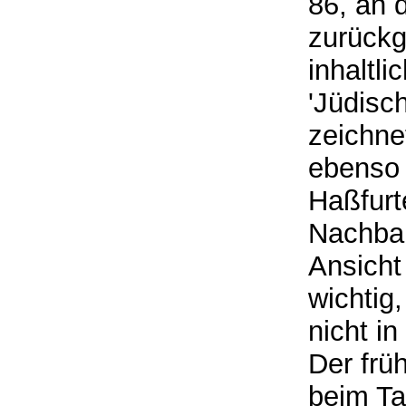
86, an 
zurückg
inhaltl
'Jüdisc
zeichne
ebenso 
Haßfurt
Nachbar
Ansicht
wichtig
nicht i
Der frü
beim Ta