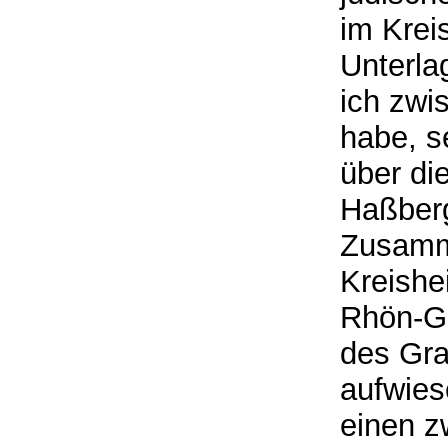
im Krei
Unterla
ich zwi
habe, s
über di
Haßberg
Zusamm
Kreishe
Rhön-Gr
des Gra
aufwiese
einen z