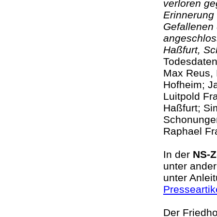
verloren ge
Erinnerung 
Gefallenen 
angeschlos
Haßfurt, S
Todesdaten
Max Reus, 
Hofheim; J
Luitpold Fr
Haßfurt; S
Schonungen
Raphael Fr
In der
NS-Z
unter ande
unter Anlei
Presseartik
Der Friedho