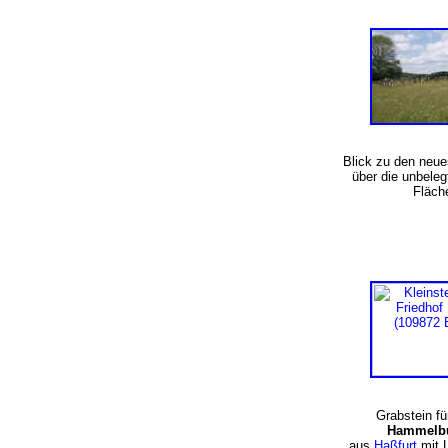
Blick zu den neu
über die unbeleg
Fläc
Grabstein f
Hammelbu
aus
Haßfurt
mit 