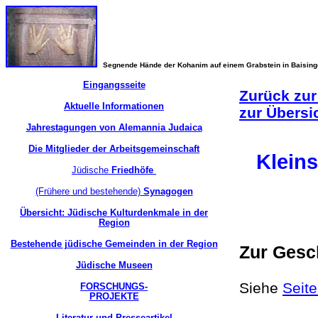
Segnende Hände der Kohanim auf einem Grabstein in Baisin
Eingangsseite
Zurück zur
Aktuelle Informationen
zur Übersi
Jahrestagungen von Alemannia Judaica
Die Mitglieder der Arbeitsgemeinschaft
Klein
Jüdische
Friedhöfe
(Frühere und bestehende)
Synagogen
Übersicht: Jüdische Kulturdenkmale in der
Region
Bestehende jüdische Gemeinden in der Region
Zur Gesc
Jüdische Museen
Siehe
Seite
FORSCHUNGS-
PROJEKTE
Literatur und Presseartikel