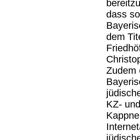
bereitzu
dass so
Bayeris
dem Tit
Friedhö
Christo
Zudem 
Bayeris
jüdisch
KZ- und
Kappner
Interne
jüdisch