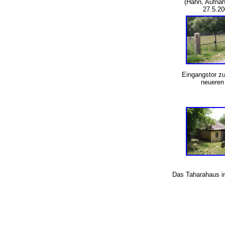
(Hahn, Aufn
27.5.20
Eingangstor z
neueren 
Das Taharahaus im