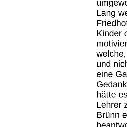
umgewor
Lang we
Friedho
Kinder 
motivie
welche,
und nic
eine Ga
Gedank
hätte e
Lehrer 
Brünn ei
beantwo