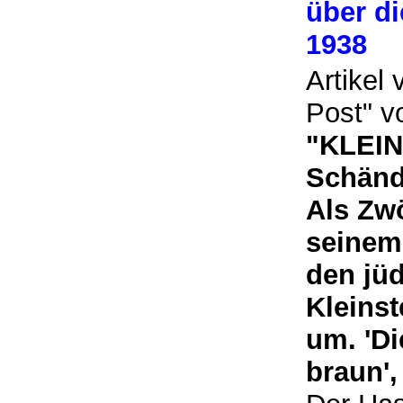
über d
1938
Artikel
Post" v
"KLEIN
Schänd
Als Zwö
seinem
den jüd
Kleinst
um. 'Di
braun',