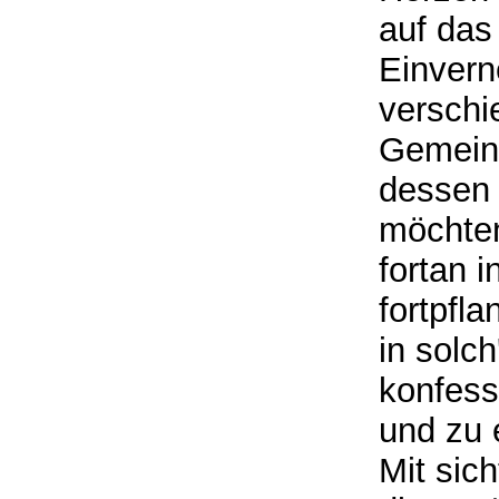
auf das
Einver
verschi
Gemein
dessen 
möchten
fortan 
fortpfl
in solc
konfess
und zu e
Mit sic