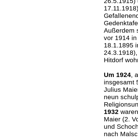
26.5.1915) 
17.11.1918)
Gefallenen
Gedenktafel
Außerdem si
vor 1914 in
18.1.1895 i
24.3.1918),
Hitdorf woh
Um 1924
, 
insgesamt 
Julius Mai
neun schulp
Religionsun
1932
waren 
Maier (2. V
und Schoch
nach Malsch