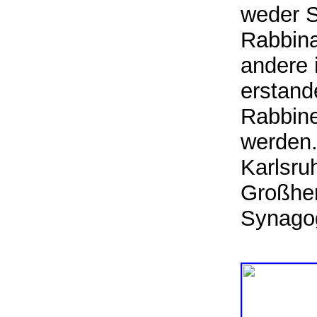
weder S
Rabbina
andere
erstand
Rabbine
werden
Karlsru
Großher
Synag