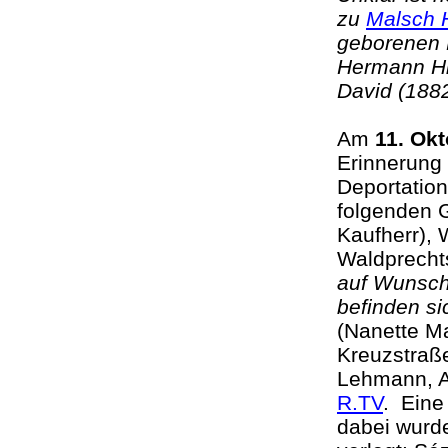
zu
Malsch 
geborenen 
Hermann Hi
David (18
Am
11. Okt
Erinnerung 
Deportation
folgenden 
Kaufherr), 
Waldprecht
auf Wunsch 
befinden si
(Nanette Ma
Kreuzstraße
Lehmann, A
R.TV
. Eine
dabei wurd