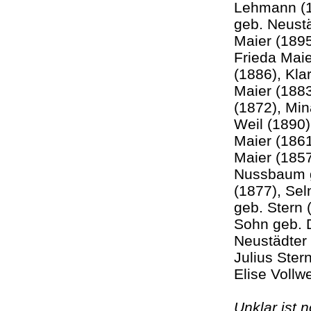
Lehmann (18
geb. Neustä
Maier (1895
Frieda Maie
(1886), Kla
Maier (1883
(1872), Min
Weil (1890
Maier (186
Maier (185
Nussbaum g
(1877), Se
geb. Stern 
Sohn geb. D
Neustädter 
Julius Ster
Elise Vol
Unklar ist