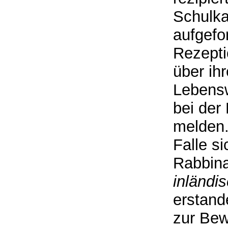
Schulka
aufgefor
Rezepti
über ihr
Lebensw
bei der
melden.
Falle s
Rabbina
inländi
erstand
zur Be