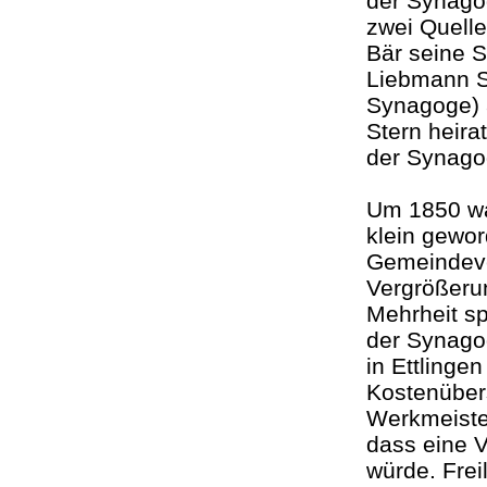
der Synago
zwei Quelle
Bär seine S
Liebmann S
Synagoge) a
Stern heira
der Syna
Um 1850 wa
klein gewo
Gemeindeve
Vergrößeru
Mehrheit sp
der Synago
in Ettlinge
Kostenüber
Werkmeister
dass eine 
würde. Frei