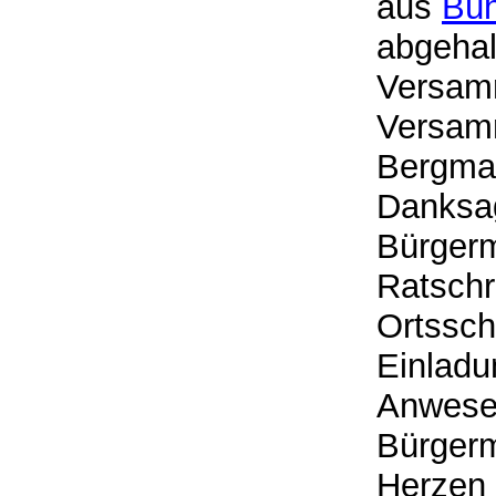
aus
Büh
abgehal
Versamm
Versamm
Bergma
Danksag
Bürgerm
Ratschr
Ortssch
Einladu
Anwesen
Bürgerm
Herzen 