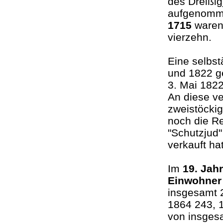
des Dreißig
aufgenomm
1715
waren 
vierzehn.
Eine selbs
und 1822 ge
3. Mai 1822
An diese v
zweistöcki
noch die Re
"Schutzjud
verkauft ha
Im
19. Jah
Einwohner
insgesamt 
1864 243, 
von insges