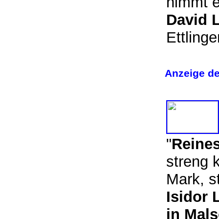
nimmt 
David L
Ettling
Anzeige de
"
Reines
streng 
Mark, s
Isidor
in Mal