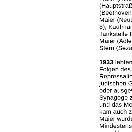
(Hauptstraß
(Beethoven
Maier (Neu
8), Kaufma
Tankstelle
Maier (Adl
Stern (Séz
1933
lebten
Folgen des
Repressalie
jüdischen 
oder ausge
Synagoge ze
und das Mo
kam auch z
Maier wurd
Mindestens