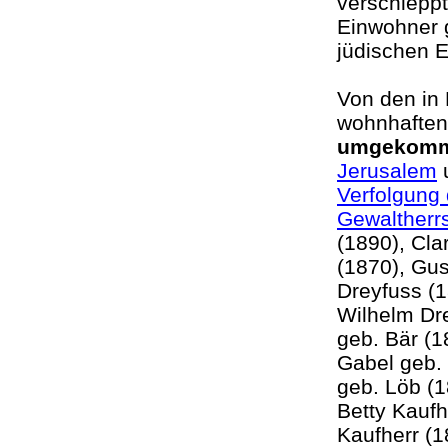
verschlepp
Einwohner g
jüdischen 
Von den in
wohnhaften
umgekom
Jerusalem
u
Verfolgung 
Gewaltherr
(1890), Cla
(1870), Gus
Dreyfuss (1
Wilhelm Dre
geb. Bär (1
Gabel geb.
geb. Löb (1
Betty Kaufh
Kaufherr (