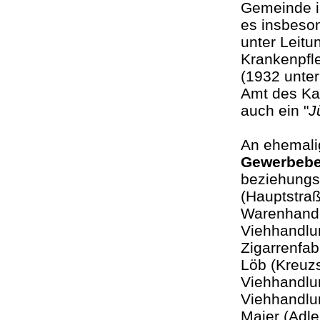
Gemeinde in
es insbeso
unter Leitu
Krankenpfl
(1932 unte
Amt des Ka
auch ein "
J
An ehemali
Gewerbebe
beziehungsw
(Hauptstraß
Warenhandl
Viehhandlu
Zigarrenfab
Löb (Kreuzs
Viehhandlu
Viehhandlun
Maier (Adl