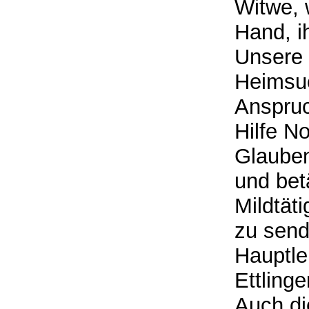
Witwe, 
Hand, i
Unsere 
Heimsuc
Anspru
Hilfe N
Glauben
und bet
Mildtäti
zu sen
Hauptle
Ettling
Auch di