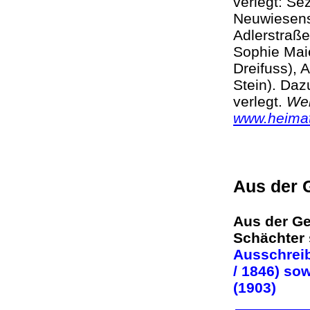
verlegt: Sé
Neuwiesens
Adlerstraße
Sophie Maie
Dreifuss), 
Stein). Daz
verlegt.
Wei
www.heimat
Aus der 
Aus der Ge
Schächter
Ausschreib
/ 1846) so
(1903)