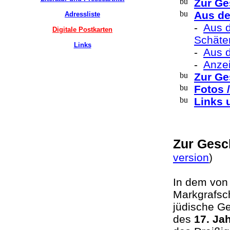
Zur Ge
Aus de
Adressliste
-
Aus d
Digitale Postkarten
Schäte
Links
-
Aus 
-
Anzei
Zur Ge
Fotos 
Links 
Zur Gesc
version
)
In dem von
Markgrafsc
jüdische Ge
des
17. Ja