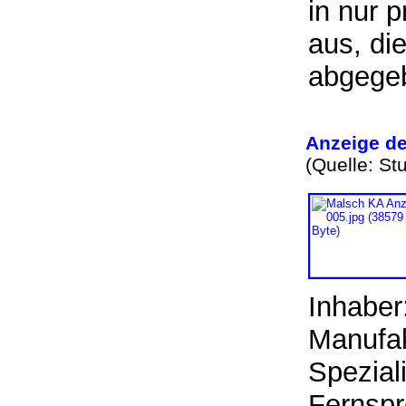
in nur 
aus, di
abgege
Anzeige d
(Quelle: St
Inhaber
Manufak
Speziali
Fernspr