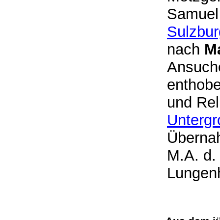
Samuel
Sulzbur
nach
M
Ansuche
enthobe
und Rel
Unterg
Übernah
M.A. d.
Lungenh