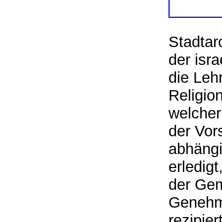
Stadtar
der isr
die Lehr
Religio
welcher
der Vor
abhängi
erledig
der Gem
Genehm
rezipier