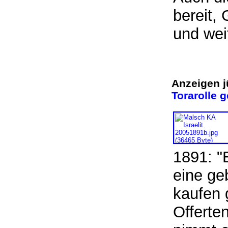
bereit,
und wei
Anzeigen j
Torarolle 
1891: "
eine ge
kaufen 
Offerte