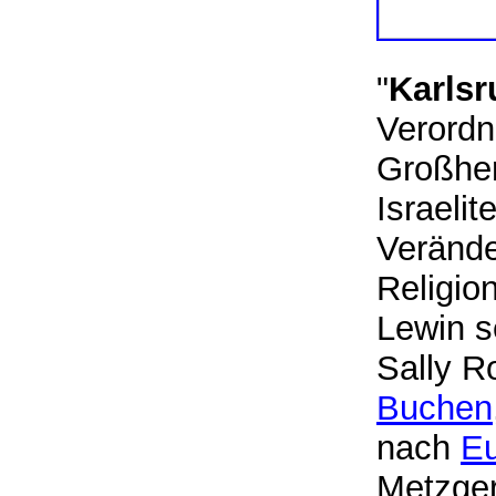
"
Karlsr
Verordn
Großher
Israeli
Verände
Religio
Lewin s
Sally R
Buchen
nach
E
Metzge