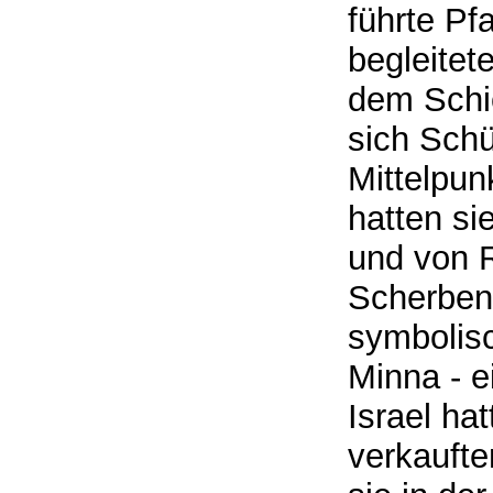
führte Pf
begleitet
dem Schic
sich Schü
Mittelpun
hatten s
und von 
Scherben
symbolisc
Minna - 
Israel ha
verkaufte