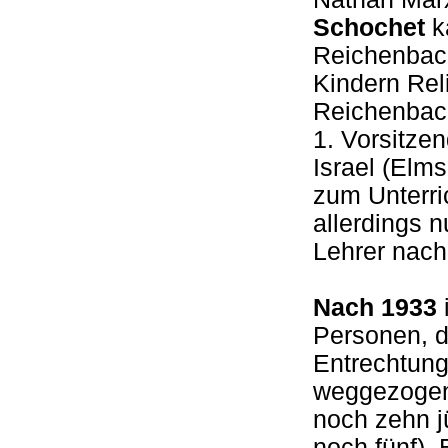
Schochet
k
Reichenbach
Kindern Reli
Reichenbac
1. Vorsitze
Israel (Elm
zum Unterri
allerdings 
Lehrer nac
Nach 1933
Personen, d
Entrechtung
weggezogen
noch zehn j
noch fünf).