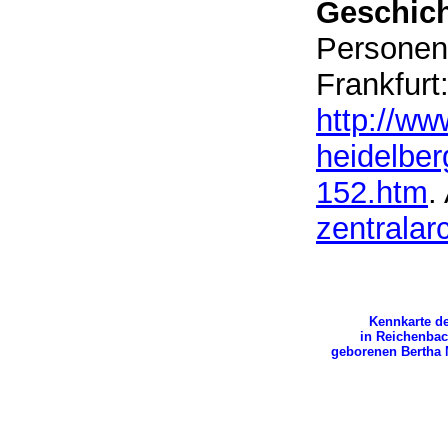
Geschich
Personen
Frankfurt
http://ww
heidelbe
152.htm
.
zentralar
Kennkarte d
in Reichenba
geborenen Bertha