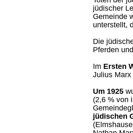
jüdischer L
Gemeinde wa
unterstellt
Die jüdisch
Pferden un
Im
Ersten W
Julius Marx
Um 1925
wu
(2,6 % von 
Gemeindegl
jüdischen 
(Elmshause
Nathan Marx