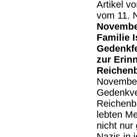
Artikel v
vom 11. 
November
Familie I
Gedenkfe
zur Erin
Reichen
November
Gedenkve
Reichenb
lebten M
nicht nur
Nazis in 