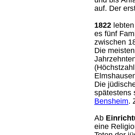
auf. Der er
1822
lebten
es fünf Fam
zwischen 1
Die meisten
Jahrzehnten
(Höchstzahl
Elmshausen:
Die jüdisch
spätestens 
Bensheim
.
Ab
Einrich
eine Religio
Toten der j