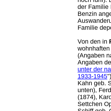
der Familie
Benzin ange
Auswanderu
Familie depo
Von den in
wohnhaften
(Angaben n
Angaben de
unter der n
1933-1945
"
Kahn geb. S
unten), Fer
(1874), Kar
Settchen Op
Schiff geb.