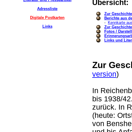
Übersicht:
Adressliste
Zur Geschicht
Digitale Postkarten
Berichte aus d
-
Kennkarte aus
Links
Zur Geschicht
Fotos / Darste
Erinnerungsarbe
Links und Liter
Zur Gesc
version
)
In Reichen
bis 1938/42.
zurück. In
(heute: Orts
von Benshe
und bis Anf