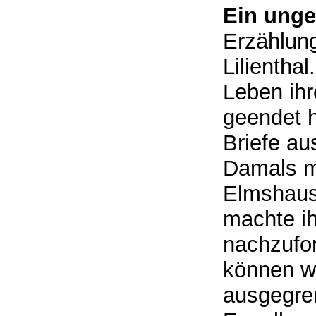
Ein unge
Erzählung
Lilientha
Leben ihr
geendet h
Briefe au
Damals mü
Elmshaus
machte ih
nachzufo
können wi
ausgegren