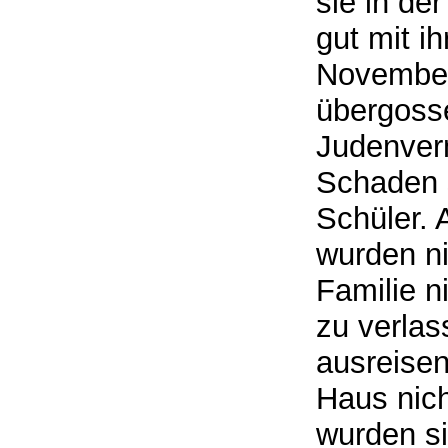
sie in de
gut mit i
November
übergosse
Judenver
Schaden s
Schüler. 
wurden ni
Familie n
zu verlas
ausreisen
Haus nich
wurden si