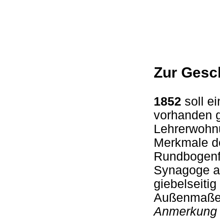
Zur Gesc
1852
soll 
vorhanden 
Lehrerwohnu
Merkmale d
Rundbogenfe
Synagoge a
giebelseiti
Außenmaßen
Anmerkung d