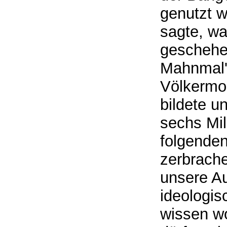
genutzt w
sagte, w
geschehen
Mahnmal'
Völkermor
bildete 
sechs Mil
folgende
zerbrache
unsere A
ideologi
wissen w