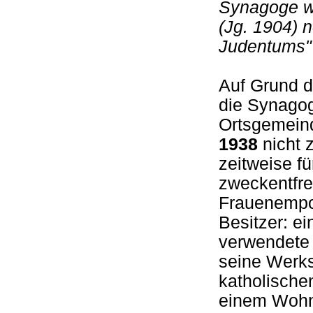
Synagoge wu
(Jg. 1904) 
Judentums"
Auf Grund 
die Synagog
Ortsgemeind
1938
nicht 
zeitweise f
zweckentfre
Frauenempo
Besitzer: ei
verwendete 
seine Werks
katholisch
einem Wohn