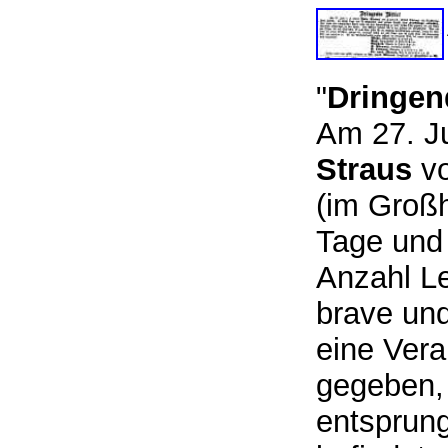
"
Dringend
Am 27. J
Straus
v
(im Groß
Tage und
Anzahl L
brave und
eine Vera
gegeben, 
entsprung