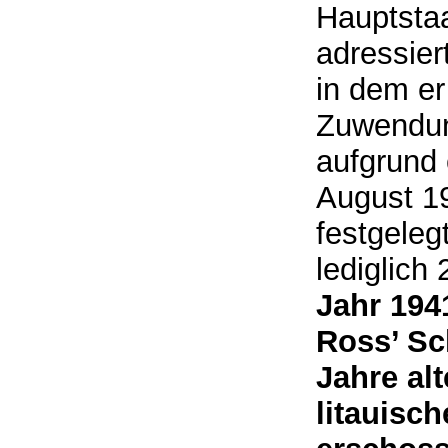
Hauptstaa
adressier
in dem er
Zuwendun
aufgrund 
August 1
festgeleg
lediglich
Jahr 194
Ross’ Sc
Jahre al
litauisc