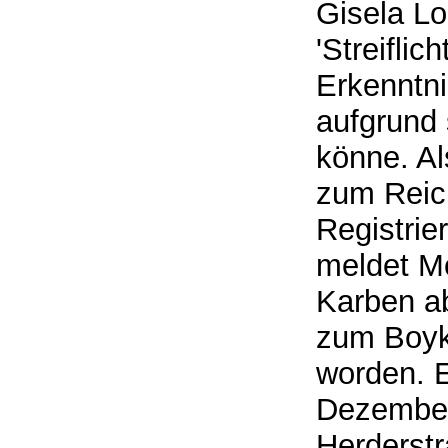
Gisela L
'Streiflic
Erkenntni
aufgrund 
könne. Al
zum Reich
Registrie
meldet Mo
Karben a
zum Boyko
worden. E
Dezember 
Herderst