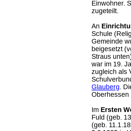
Einwohner. 
zugeteilt.
An
Einricht
Schule (Relig
Gemeinde wu
beigesetzt (
Straus unten
war im 19. J
zugleich als 
Schulverbun
Glauberg
. D
Oberhessen
Im
Ersten W
Fuld (geb. 1
(geb. 11.1.18