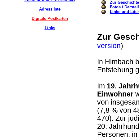
Zur Geschicht
Fotos / Darste
Adressliste
Links und Liter
Digitale Postkarten
Links
Zur Gesch
version
In Himbach b
Entstehung g
Im
19. Jahrh
Einwohner
w
von insgesam
(7,8 % von 4
470). Zur jü
20. Jahrhund
Personen. in