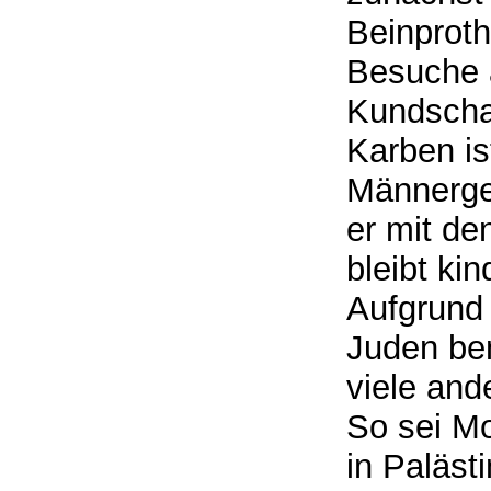
Beinproth
Besuche a
Kundschaf
Karben is
Männerge
er mit d
bleibt ki
Aufgrund
Juden be
viele an
So sei Mo
in Paläst