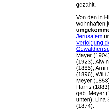
gezählt.
Von den in
H
wohnhaften 
umgekomm
Jerusalem
un
Verfolgung de
Gewaltherrsc
Mayer (1904)
(1923), Alwi
(1885), Arnim
(1896), Willi
Meyer (1853)
Harris (1883
geb. Meyer (
unten), Lina
(1874).