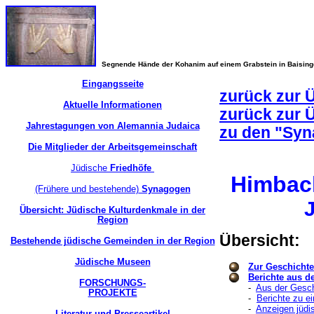
Segnende Hände der Kohanim auf einem Grabstein in Baisin
Eingangsseite
zurück zur 
Aktuelle Informationen
zurück zur 
Jahrestagungen von Alemannia Judaica
zu den "Syn
Die Mitglieder der Arbeitsgemeinschaft
Jüdische
Friedhöfe
Himba
(Frühere und bestehende)
Synagogen
Übersicht: Jüdische Kulturdenkmale in der
Region
Übersicht:
Bestehende jüdische Gemeinden in der Region
Jüdische Museen
Zur Geschicht
Berichte aus d
FORSCHUNGS-
-
Aus der Gesch
PROJEKTE
-
Berichte zu e
-
Anzeigen jüdi
Literatur und Presseartikel