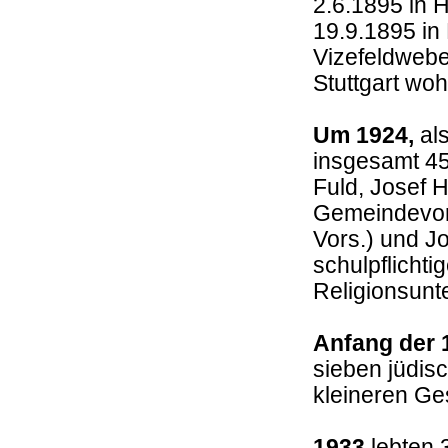
2.6.1895 in 
19.9.1895 in
Vizefeldwebe
Stuttgart woh
Um 1924,
als
insgesamt 45
Fuld, Josef
Gemeindevors
Vors.) und Jo
schulpflicht
Religionsunte
Anfang der 
sieben jüdisc
kleineren Ge
1933
lebten 