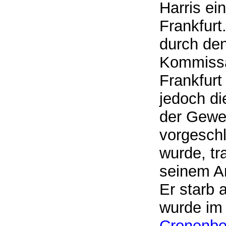
Harris ei
Frankfurt
durch den
Kommissa
Frankfurt
jedoch d
der Gewer
vorgeschl
wurde, tr
seinem A
Er starb 
wurde i
Cronenbo