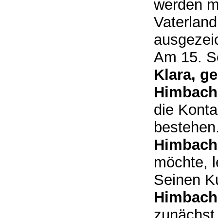
werden mu
Vaterland
ausgezei
Am 15. Se
Klara, g
Himbach
die Konta
bestehen.
Himbach
möchte, l
Seinen Ku
Himbach
zunächst 