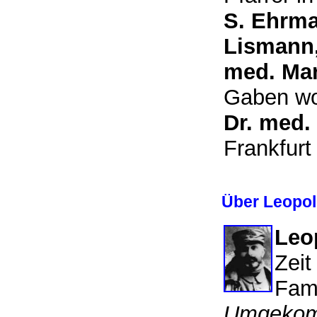
S. Ehrm
Lismann
med. Ma
Gaben wol
Dr. med.
Frankfur
Über Leopol
Leo
Zeit
Fami
Umgekomm