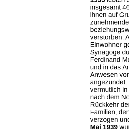
insgesamt 46
ihnen auf Gru
zunehmenden
beziehungswe
verstorben.
Einwohner g
Synagoge dur
Ferdinand Me
und in das A
Anwesen von
angezündet.
vermutlich i
nach dem No
Rückkehr de
Familien, de
verzogen und
Mai 1939
wur