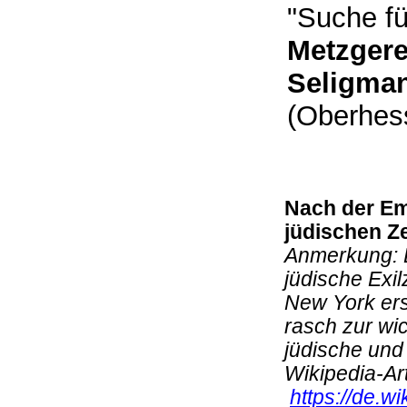
"Suche f
Metzgere
Seligma
(Oberhes
Nach der Em
jüdischen Ze
Anmerkung: B
jüdische Exi
New York ers
rasch zur wic
jüdische und
Wikipedia-Art
https://de.w