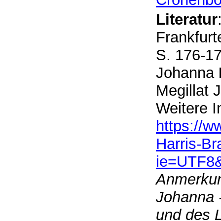
Literatur
Frankfurt
S. 176-1
Johanna
Megillat
Weitere I
https://
Harris-B
ie=UTF8
Anmerkung
Johanna -
und des 