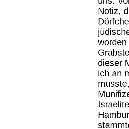
uns: Vo
Notiz, 
Dörfche
jüdisch
worden 
Grabste
dieser 
ich an 
musste,
Munifiz
Israeli
Hamburg
stammte