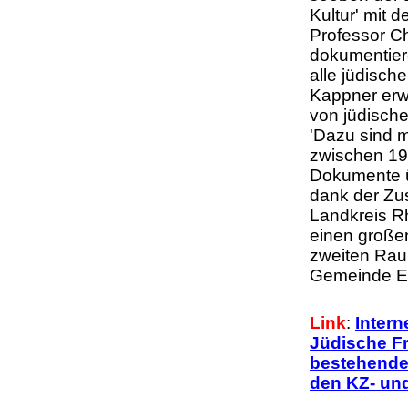
Kultur' mit 
Professor C
dokumentier
alle jüdisch
Kappner erwa
von jüdische
'Dazu sind m
zwischen 198
Dokumente ü
dank der Zu
Landkreis Rh
einen großen
zweiten Raum
Gemeinde Eb
Link
:
Intern
Jüdische Fr
bestehende
den KZ- un